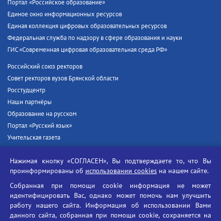
Портал «Российское образование»
Единое окно информационных ресурсов
Единая коллекция цифровых образовательных ресурсов
Федеральная служба по надзору в сфере образования и науки
ГИС «Современная цифровая образовательная среда РФ»
Российский союз ректоров
Совет ректоров вузов Брянской области
Росстудцентр
Наши партнёры
Образование на русском
Портал «Русский язык»
Учительская газета
Российская академия наук
Нажимая кнопку «СОГЛАСЕН», Вы подтверждаете то, что Вы
Единый портал государственных услуг
проинформированы об
использовании cookies
на нашем сайте.
Противодействие терроризму
Собранная при помощи cookie информация не может
Противодействие угрозам информационной безопасности
идентифицировать Вас, однако может помочь нам улучшить
Социальные ролики - Генеральная прокуратура РФ
работу нашего сайта. Информация об использовании Вами
Противодействие коррупции
данного сайта, собранная при помощи cookie, сохраняется на