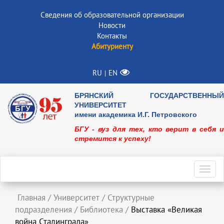
Сведения об образовательной организации
Новости
Контакты
Абитуриенту
RU
EN
|
БРЯНСКИЙ ГОСУДАРСТВЕННЫЙ
УНИВЕРСИТЕТ
имени академика И.Г. Петровского
БГУ - вуз для тех, кто верит в себя и
стремится к успеху!
Toggl
navig
Главная
/
Университет
/
Структурные
подразделения
/
Библиотека
/
Выставка «Великая
война Сталинграда»