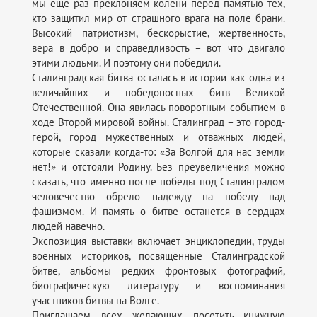
мы еще раз преклоняем колени перед памятью тех,
кто защитил мир от страшного врага на поле брани.
Высокий патриотизм, бескорыстие, жертвенность,
вера в добро и справедливость – вот что двигало
этими людьми. И поэтому они победили.
Сталинградская битва осталась в истории как одна из
величайших и победоносных битв Великой
Отечественной. Она явилась поворотным событием в
ходе Второй мировой войны. Сталинград – это город-
герой, город мужественных и отважных людей,
которые сказали когда-то: «За Волгой для нас земли
нет!» и отстояли Родину. Без преувеличения можно
сказать, что именно после победы под Сталинградом
человечество обрело надежду на победу над
фашизмом. И память о битве останется в сердцах
людей навечно.
Экспозиция выставки включает энциклопедии, труды
военных историков, посвящённые Сталинградской
битве, альбомы редких фронтовых фотографий,
биографическую литературу и воспоминания
участников битвы на Волге.
Приглашаем всех желающих посетить книжную