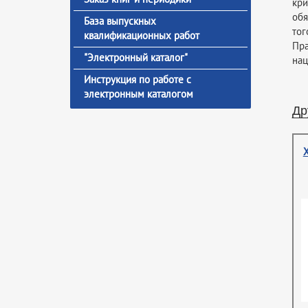
кри
обя
База выпускных
тог
квалификационных работ
Пр
"Электронный каталог"
нац
Инструкция по работе с
электронным каталогом
Др