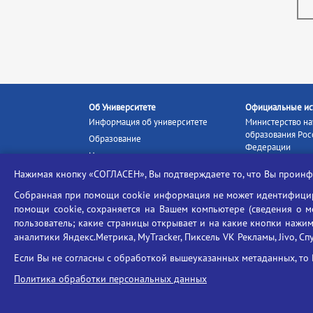
Об Университете
Официальные ис
Информация об университете
Министерство на
образования Рос
Образование
Федерации
Наука и инновации
Министерство п
Абитуриенту
Нажимая кнопку «СОГЛАСЕН», Вы подтверждаете то, что Вы прои
Портал «Российс
Студентам
образование»
Собранная при помощи cookie информация не может идентифициро
Ассоциация выпускников
помощи cookie, сохраняется на Вашем компьютере (сведения о мес
Единое окно ин
пользователь; какие страницы открывает и на какие кнопки нажим
Центр тестирования
ресурсов
иностранных граждан
аналитики Яндекс.Метрика, MyTracker, Пиксель VK Рекламы, Jivo, Сп
Единая коллекц
Конкурс на замещение
образовательных
Если Вы не согласны с обработкой вышеуказанных метаданных, то 
должностей научно-
Федеральная слу
педагогических работников
Политика обработки персональных данных
в сфере образов
ГИС «Современн
образовательная