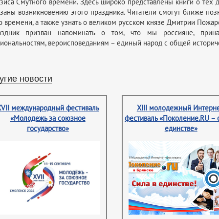
зиса Смутного времени. Здесь широко представлены книги о тех д
заны возникновению этого праздника. Читатели смогут ближе позн
о времени, а также узнать о великом русском князе Дмитрии Пожа
аздник призван напоминать о том, что мы россияне, прин
иональностям, вероисповеданиям – единый народ с общей историч
угие новости
XVII международный фестиваль
XIII молодежный Интерне
«Молодежь за союзное
фестиваль «Поколение.RU – 
государство»
единстве»