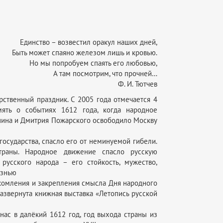
Единство – возвестил оракул наших дней,
Быть может спаяно железом лишь и кровью.
Но мы попробуем спаять его любовью,
А там посмотрим, что прочней…
Ф. И. Тютчев
рственный праздник. С 2005 года отмечается 4
ять о событиях 1612 года, когда народное
ина и Дмитрия Пожарского освободило Москву
государства, спасло его от неминуемой гибели.
траны. Народное движение спасло русскую
русского народа – его стойкость, мужество,
изнью
накомления и закрепления смысла Дня народного
развернута книжная выставка «Летопись русской
нас в далёкий 1612 год, год выхода страны из