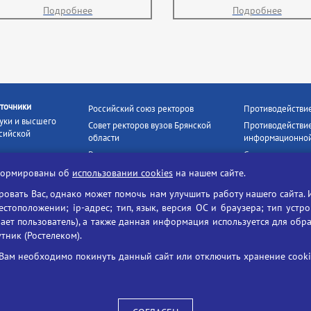
Подробнее
Подробнее
точники
Российский союз ректоров
Противодействи
уки и высшего
Совет ректоров вузов Брянской
Противодействие
сийской
области
информационной
Росстудцентр
Социальные роли
росвещения
прокуратура РФ
Наши партнёры
нформированы об
использовании cookies
на нашем сайте.
кое
Противодействи
Образование на русском
вать Вас, однако может помочь нам улучшить работу нашего сайта. 
БГУ против нарк
Портал «Русский язык»
тоположении; ip-адрес; тип, язык, версия ОС и браузера; тип устр
формационных
ает пользователь), а также данная информация используется для обр
Учительская газета
утник (Ростелеком).
ия цифровых
Российская академия наук
 ресурсов
Единый портал государственных
Вам необходимо покинуть данный сайт или отключить хранение cookie
жба по надзору
услуг
ания и науки
ая цифровая
 среда РФ»