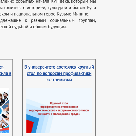
алеких событиях начала XVII века, которым мы
акомиться с историей, культурой и бытом Руси
рском и национальном герое Кузьме Минине.
адлежащие к разным социальным группам,
еской судьбой и общим будущим.
т-
В университете состоялся круглый
сила в
стол по вопросам профилактики
экстремизма