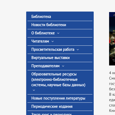
Библиотека
Новости библиотеки
О библиотеке
Читателям
Просветительская работа
Виртуальные выставки
Преподавателям
4 н
Образовательные ресурсы
См
(электронно-библиотечные
гос
системы, научные базы данных)
без
В к
Новые поступления литературы
еди
сла
Периодические издания
Кни
Заказ книг и периодики