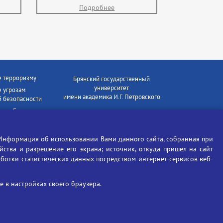
Подробнее
е терроризму
Брянский государственный
университет
 угрозам
имени академика И.Г. Петровского
 безопасности
ки - Генеральная
Время работы: пн-пт 09:00-18:00
E-mail: bryanskgu@mail.ru
е коррупции
Телефон: +7(4832)58-90-85
Информация об использовании Вами данного сайта, собранная при
отиков
ойства и разрешение его экрана; источник, откуда пришел на сайт
аботки статистических данных посредством интернет-сервисов веб-
 в настройках своего браузера.
Вход