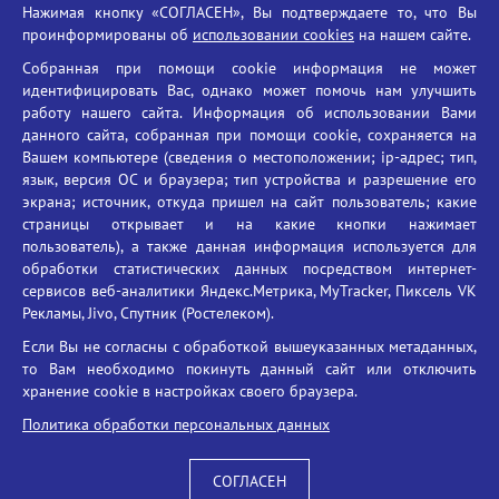
Нажимая кнопку «СОГЛАСЕН», Вы подтверждаете то, что Вы
Единый портал государственных услуг
проинформированы об
использовании cookies
на нашем сайте.
Противодействие терроризму
Собранная при помощи cookie информация не может
Противодействие угрозам информационной безопасности
идентифицировать Вас, однако может помочь нам улучшить
Социальные ролики - Генеральная прокуратура РФ
работу нашего сайта. Информация об использовании Вами
Противодействие коррупции
данного сайта, собранная при помощи cookie, сохраняется на
Вашем компьютере (сведения о местоположении; ip-адрес; тип,
БГУ против наркотиков
язык, версия ОС и браузера; тип устройства и разрешение его
Брянский государственный университет
экрана; источник, откуда пришел на сайт пользователь; какие
имени академика И.Г. Петровского
страницы открывает и на какие кнопки нажимает
пользователь), а также данная информация используется для
Время работы: пн-пт 09:00-18:00
обработки статистических данных посредством интернет-
E-mail: bryanskgu@mail.ru
сервисов веб-аналитики Яндекс.Метрика, MyTracker, Пиксель VK
Телефон: +7(4832)58-90-85
Рекламы, Jivo, Спутник (Ростелеком).
Если Вы не согласны с обработкой вышеуказанных метаданных,
то Вам необходимо покинуть данный сайт или отключить
хранение cookie в настройках своего браузера.
Политика обработки персональных данных
СОГЛАСЕН
Вход