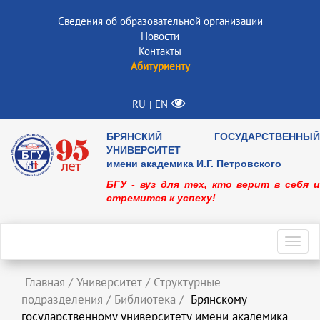
Сведения об образовательной организации
Новости
Контакты
Абитуриенту
RU
EN
|
БРЯНСКИЙ ГОСУДАРСТВЕННЫЙ
УНИВЕРСИТЕТ
имени академика И.Г. Петровского
БГУ - вуз для тех, кто верит в себя и
стремится к успеху!
Toggl
navig
Главная
/
Университет
/
Структурные
подразделения
/
Библиотека
/
Брянскому
государственному университету имени академика