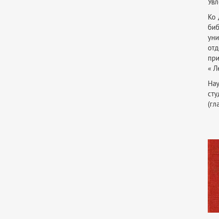
Увл
Ко 
би
уни
отд
при
« Л
Нау
сту
(гл