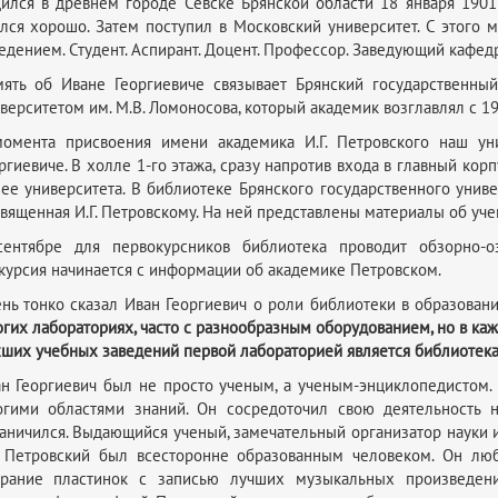
ился в древнем городе Севске Брянской области 18 января 1901 
лся хорошо. Затем поступил в Московский университет. С этого 
едением. Студент. Аспирант. Доцент. Профессор. Заведующий кафедр
ять об Иване Георгиевиче связывает Брянский государственны
верситетом им. М.В. Ломоносова, который академик возглавлял с 19
омента присвоения имени академика И.Г. Петровского наш уни
ргиевиче. В холле 1-го этажа, сразу напротив входа в главный корп
ее университета. В библиотеке Брянского государственного униве
вященная И.Г. Петровскому. На ней представлены материалы об уче
сентябре для первокурсников библиотека проводит обзорно-о
курсия начинается с информации об академике Петровском.
нь тонко сказал Иван Георгиевич о роли библиотеки в образован
гих лабораториях, часто с разнообразным оборудованием, но в каж
ших учебных заведений первой лабораторией является библиотека
н Георгиевич был не просто ученым, а ученым-энциклопедистом. 
гими областями знаний. Он сосредоточил свою деятельность н
аничился. Выдающийся ученый, замечательный организатор науки 
. Петровский был всесторонне образованным человеком. Он лю
брание пластинок с записью лучших музыкальных произведени