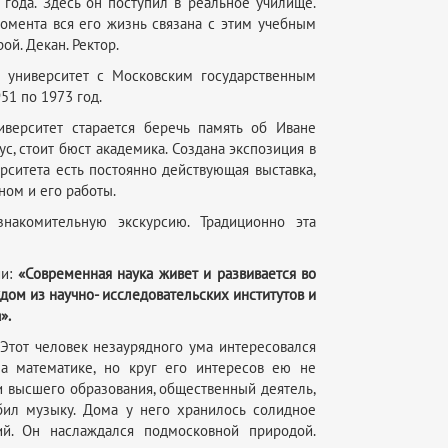
года. Здесь он поступил в реальное училище.
момента вся его жизнь связана с этим учебным
ой. Декан. Ректор.
й университет с Московским государственным
51 по 1973 год.
верситет старается беречь память об Иване
ус, стоит бюст академика. Создана экспозиция в
рситета есть постоянно действующая выставка,
ном и его работы.
знакомительную экскурсию. Традиционно эта
ии:
«Современная наука живет и развивается во
дом из научно- исследовательских институтов и
».
Этот человек незаурядного ума интересовался
а математике, но круг его интересов ею не
и высшего образования, общественный деятель,
бил музыку. Дома у него хранилось солидное
й. Он наслаждался подмосковной природой.