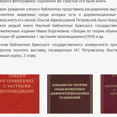
екался фотографией. Подлинной же страстью его были книги.
дню рождения ученого библиотека представила расширенную выст
блиотеки академика, среди которых есть и дореволюционные
верситету его женой, Ольгой Афанасьевной Петровской, были перед
еле редкой книги Научной библиотеки Брянского государствен
жизненные издания Ивана Георгиевича: «Лекции по теории обык
екции об уравнениях с частными производными»(1950) и др.
чная библиотека Брянского государственного университета при
дентов посетить выставку, посвященную И.Г. Петровскому. Выс
авный корпус, 2 этаж).