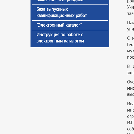
род
Учи
База выпускных
зав
квалификационных работ
Пам
"Электронный каталог"
уни
Инструкция по работе с
С м
электронным каталогом
Гео
муз
пос
В 
экс
Оче
мно
выс
Ива
мно
огр
И.Г
со