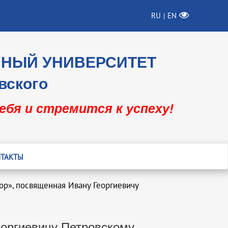
RU
EN
|
ННЫЙ УНИВЕРСИТЕТ
вского
себя и стремится к успеху!
ТАКТЫ
тор», посвященная Ивану Георгиевичу
еоргиевичу Петровскому