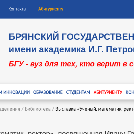
Контакты
Абитуриенту
БРЯНСКИЙ ГОСУДАРСТВЕ
имени академика И.Г. Петро
БГУ - вуз для тех, кто верит в 
 И ИННОВАЦИИ
ОБРАЗОВАНИЕ
СТУДЕНТАМ
АБИТУРИЕНТУ
КОН
зделения
/
Библиотека
/
Выставка «Ученый, математик, рек
ематик, ректор», посвященная Ивану Г