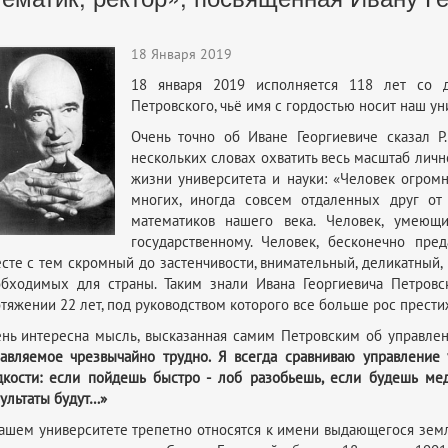
18 Января 2019
18 января 2019 исполняется 118 лет со д
Петровского, чьё имя с гордостью носит наш ун
Очень точно об Иване Георгиевиче сказал Р
нескольких словах охватить весь масштаб лично
жизни университета и науки: «Человек огром
многих, иногда совсем отдаленных друг от
математиков нашего века. Человек, умеющи
государственному. Человек, бесконечно пре
сте с тем скромный до застенчивости, внимательный, деликатный
бходимых для страны. Таким знали Ивана Георгиевича Петровс
тяжении 22 лет, под руководством которого все больше рос прести
нь интересна мысль, высказанная самим Петровским об управле
авляемое чрезвычайно трудно. Я всегда сравниваю управление
кости: если пойдешь быстро - лоб разобьешь, если будешь ме
ультаты будут…»
ашем университете трепетно относятся к имени выдающегося земля