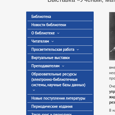
Библиотека
Новости библиотеки
О библиотеке
Читателям
Просветительская работа
Виртуальные выставки
Преподавателям
вме
нео
Образовательные ресурсы
про
(электронно-библиотечные
системы, научные базы данных)
Оче
упр
жид
Новые поступления литературы
рез
Периодические издания
В н
Заказ книг и периодики