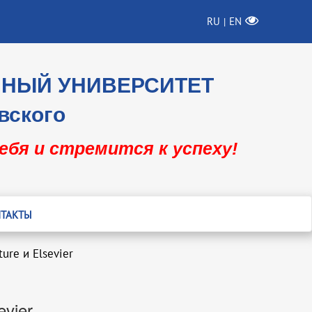
RU
EN
|
ННЫЙ УНИВЕРСИТЕТ
вского
себя и стремится к успеху!
ТАКТЫ
ure и Elsevier
evier