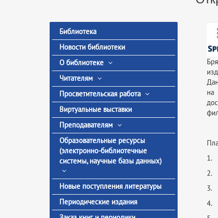
Библиотека
Новости библиотеки
Бря
О библиотеке
изд
Читателям
Дан
на 
Просветительская работа
дос
Виртуальные выставки
фил
Преподавателям
Образовательные ресурсы
Пла
(электронно-библиотечные
1. 
системы, научные базы данных)
2.
Новые поступления литературы
3. 
Периодические издания
4. 
Заказ книг и периодики