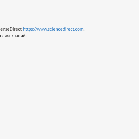
ienseDirect
https://www.sciencedirect.com
.
аслям знаний: