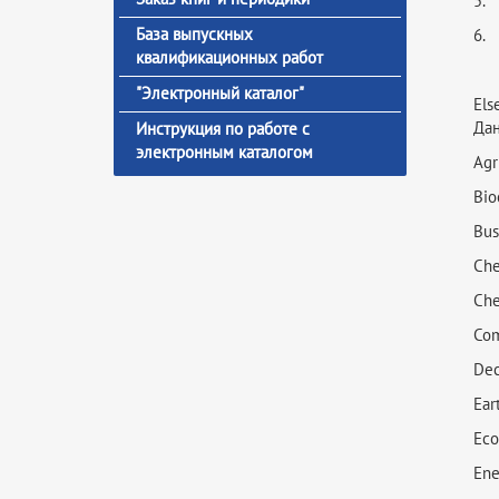
5. 
База выпускных
6.
квалификационных работ
"Электронный каталог"
Els
Дан
Инструкция по работе с
электронным каталогом
Agr
Bio
Bus
Che
Che
Com
Dec
Ear
Eco
Ene