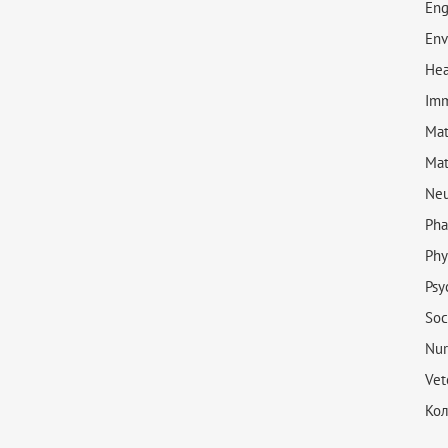
Eng
Env
Hea
Imm
Mat
Mat
Neu
Pha
Phy
Psy
Soc
Nur
Vet
Кол