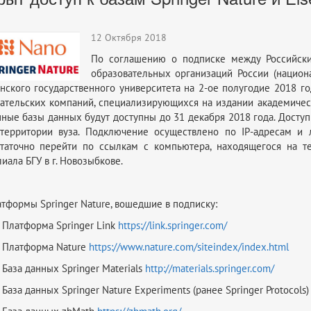
12 Октября 2018
По соглашению о подписке между Российск
образовательных организаций России (национ
нского государственного университета на 2-ое полугодие 2018 
ательских компаний, специализирующихся на издании академически
ные базы данных будут доступны до 31 декабря 2018 года. Досту
территории вуза. Подключение осуществлено по IP-адресам и л
таточно перейти по ссылкам с компьютера, находящегося на те
иала БГУ в г. Новозыбкове.
тформы Springer Nature, вошедшие в подписку:
Платформа Springer Link
https://link.springer.com/
 Платформа Nature
https://www.nature.com/siteindex/index.html
База данных Springer Materials
http://materials.springer.com/
База данных Springer Nature Experiments (ранее Springer Protocols