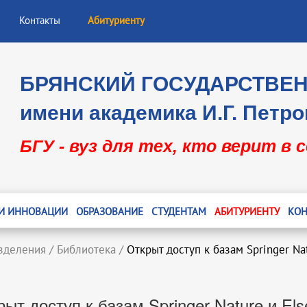
Контакты
Абитуриенту
БРЯНСКИЙ ГОСУДАРСТВЕ
имени академика И.Г. Петро
БГУ - вуз для тех, кто верит в 
 И ИННОВАЦИИ
ОБРАЗОВАНИЕ
СТУДЕНТАМ
АБИТУРИЕНТУ
КОН
зделения
/
Библиотека
/
Открыт доступ к базам Springer Nat
ыт доступ к базам Springer Nature и Els