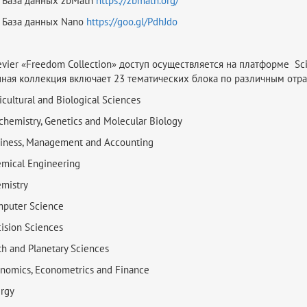
База данных zbMath
https://zbmath.org/
 База данных Nano
https://goo.gl/PdhJdo
evier «Freedom Collection» доступ осуществляется на платформе Sc
ная коллекция включает 23 тематических блока по различным отр
icultural and Biological Sciences
chemistry, Genetics and Molecular Biology
iness, Management and Accounting
mical Engineering
mistry
puter Science
ision Sciences
th and Planetary Sciences
nomics, Econometrics and Finance
rgy