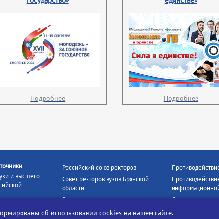
государство»
единстве»
Подробнее
Подробнее
точники
Российский союз ректоров
Противодействи
уки и высшего
Совет ректоров вузов Брянской
Противодействие
сийской
области
информационной
Росстудцентр
Социальные роли
росвещения
прокуратура РФ
Наши партнёры
нформированы об
использовании cookies
на нашем сайте.
кое