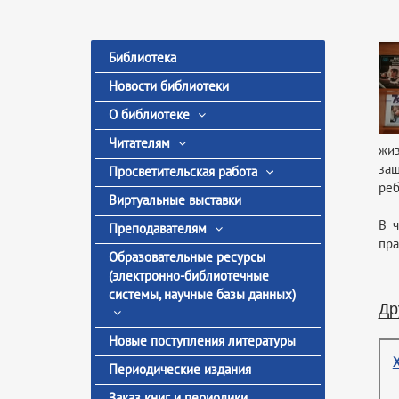
Библиотека
Новости библиотеки
О библиотеке
Читателям
жиз
защ
Просветительская работа
реб
Виртуальные выставки
В ч
Преподавателям
пра
Образовательные ресурсы
(электронно-библиотечные
системы, научные базы данных)
Др
Новые поступления литературы
Периодические издания
Заказ книг и периодики