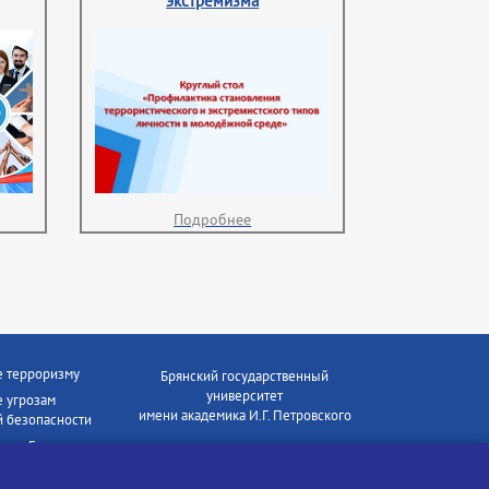
экстремизма
Подробнее
е терроризму
Брянский государственный
университет
 угрозам
имени академика И.Г. Петровского
 безопасности
ки - Генеральная
Время работы: пн-пт 09:00-18:00
E-mail: bryanskgu@mail.ru