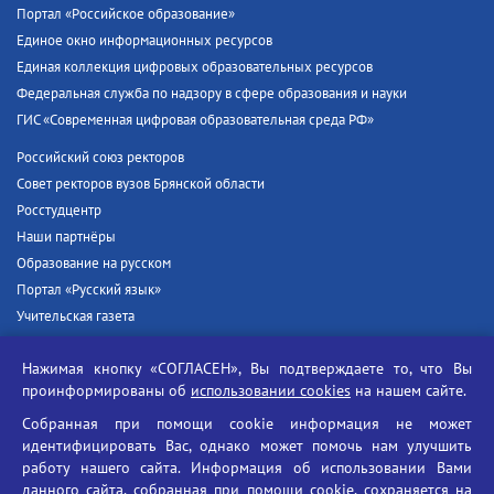
Портал «Российское образование»
Единое окно информационных ресурсов
Единая коллекция цифровых образовательных ресурсов
Федеральная служба по надзору в сфере образования и науки
ГИС «Современная цифровая образовательная среда РФ»
Российский союз ректоров
Совет ректоров вузов Брянской области
Росстудцентр
Наши партнёры
Образование на русском
Портал «Русский язык»
Учительская газета
Российская академия наук
Нажимая кнопку «СОГЛАСЕН», Вы подтверждаете то, что Вы
Единый портал государственных услуг
проинформированы об
использовании cookies
на нашем сайте.
Противодействие терроризму
Собранная при помощи cookie информация не может
Противодействие угрозам информационной безопасности
идентифицировать Вас, однако может помочь нам улучшить
Социальные ролики - Генеральная прокуратура РФ
работу нашего сайта. Информация об использовании Вами
Противодействие коррупции
данного сайта, собранная при помощи cookie, сохраняется на