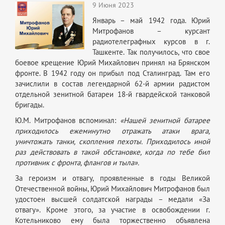
9 Июня 2023
Январь – май 1942 года. Юрий
Митрофанов – курсант
радиотелеграфных курсов в г.
Ташкенте. Так получилось, что свое
боевое крещение Юрий Михайлович принял на Брянском
фронте. В 1942 году он прибыл под Сталинград. Там его
зачислили в состав легендарной 62-й армии радистом
отдельной зенитной батареи 18-й гвардейской танковой
бригады.
Ю.М. Митрофанов вспоминал:
«Нашей зенитной батарее
приходилось ежеминутно отражать атаки врага,
уничтожать танки, скопления пехоты. Приходилось иной
раз действовать в такой обстановке, когда по тебе бил
противник с фронта, флангов и тыла».
За героизм и отвагу, проявленные в годы Великой
Отечественной войны, Юрий Михайлович Митрофанов был
удостоен высшей солдатской награды – медали «За
отвагу». Кроме этого, за участие в освобождении г.
Котельниково ему была торжественно объявлена