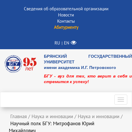
Сведения об образовательной организации
Новости
Контакты
Абитуриенту
RU
EN
|
БРЯНСКИЙ ГОСУДАРСТВЕННЫЙ
УНИВЕРСИТЕТ
имени академика И.Г. Петровского
БГУ - вуз для тех, кто верит в себя и
стремится к успеху!
Toggl
navig
Главная
/
Наука и инновации
/
Наука и инновации
/
Научный полк БГУ: Митрофанов Юрий
Михайлович