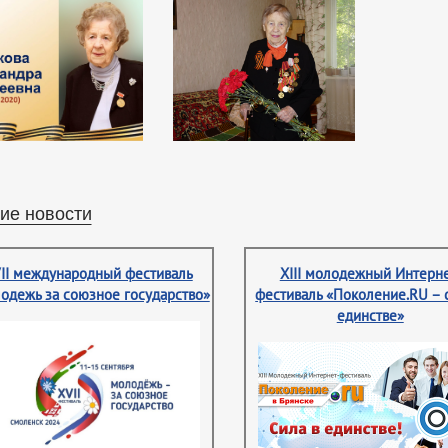
ие новости
II международный фестиваль
XIII молодежный Интерне
одежь за союзное государство»
фестиваль «Поколение.RU – 
единстве»