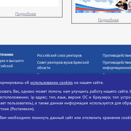
Подробнее
Подробнее
точники
Российский союз ректоров
Противодействи
уки и высшего
Совет ректоров вузов Брянской
Противодействие
сийской
области
информационной
Росстудцентр
Социальные роли
росвещения
прокуратура РФ
Наши партнёры
нформированы об
использовании cookies
на нашем сайте.
кое
Противодействи
Образование на русском
вать Вас, однако может помочь нам улучшить работу нашего сайта. 
БГУ против нарк
Портал «Русский язык»
тоположении; ip-адрес; тип, язык, версия ОС и браузера; тип устр
формационных
ает пользователь), а также данная информация используется для обр
Учительская газета
утник (Ростелеком).
ия цифровых
Российская академия наук
 ресурсов
Единый портал государственных
Вам необходимо покинуть данный сайт или отключить хранение cookie
жба по надзору
услуг
ания и науки