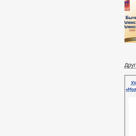
Друг
XV
«Мол