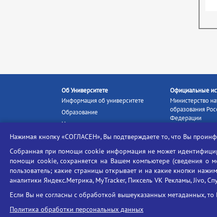
Об Университете
Официальные ис
Информация об университете
Министерство на
образования Рос
Образование
Федерации
Наука и инновации
Министерство п
Абитуриенту
Нажимая кнопку «СОГЛАСЕН», Вы подтверждаете то, что Вы прои
Портал «Российс
Студентам
образование»
Собранная при помощи cookie информация не может идентифициро
Ассоциация выпускников
помощи cookie, сохраняется на Вашем компьютере (сведения о мес
Единое окно ин
пользователь; какие страницы открывает и на какие кнопки нажим
Центр тестирования
ресурсов
иностранных граждан
аналитики Яндекс.Метрика, MyTracker, Пиксель VK Рекламы, Jivo, Сп
Единая коллекц
Конкурс на замещение
образовательных
Если Вы не согласны с обработкой вышеуказанных метаданных, то 
должностей научно-
Федеральная слу
педагогических работников
Политика обработки персональных данных
в сфере образов