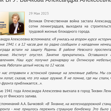
29 Мая 2023
Великая Отечественная война застала Александр
сотни ленинградцев, выходила на строительс
трудовой жизнью блокадного города.
андра Алексеевна вспоминала:
«Я училась на втором курсе истори
ня 1941 г. в 12 часов дня по радио сообщили о нападении немецк
нграда встали на защиту Родины. В районе Невского проспекта
чение. Институт опустел. Занятия прекратились. Оставшихс
авлениям. Наш курс получил разнарядку на Охтинскую мебельн
нов. Работали целый месяц по 12 часов.
 нас отправили к эстонской границе на земляные работы. Мы с
и лопат, сказав, что это наше оружие. Я не помню, где мы спали
 фронта приближается...».
ю 1941 года Александра Алексеевна выехала в город Тихвин Лени
ку от Финского залива.
споминаний А.А. Бычковой:
«В Тихвине, на железнодорожной станц
ронта - мне пришлось пережить страшную бомбежку. Это было у