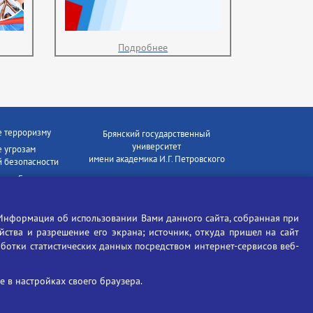
Подробнее
е терроризму
Брянский государственный
университет
 угрозам
имени академика И.Г. Петровского
 безопасности
ки - Генеральная
Время работы: пн-пт 09:00-18:00
E-mail: bryanskgu@mail.ru
е коррупции
Телефон: +7(4832)58-90-85
Информация об использовании Вами данного сайта, собранная при
отиков
ойства и разрешение его экрана; источник, откуда пришел на сайт
аботки статистических данных посредством интернет-сервисов веб-
 в настройках своего браузера.