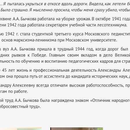
.. Я пыталась укрыться в откосе вдоль дороги. Видела, как летели 
 Было страшно. Я мысленно просила, чтобы меня сразу убило, чтобы 
Тихвине А.А. Бычкова работала на уборке урожая. В октябре 1941 го
ени 1942 года работала секретарем учебной части лесотехникума.
ю 1942 г. стала студенткой третьего курса Московского пединсти
 основ марксизма-ленинизма при Московском университете.
 вуз А.А. Бычкова пришла в трудный 1944 год, когда дорог был 
едних рывков к Победе. Главным своим вкладом в дело Велико
льность по обучению и воспитанию педагогических кадров для стр
 45 лет жизнь и профессиональная деятельность Александры Але
ом она прошла путь от ассистента до кандидата исторических наук, 
андру Алексеевну всегда отличали высокая работоспособность, п
гам по работе.
ой труд А.А. Бычкова была награждена знаком «Отличник народно
обросовестный труд».