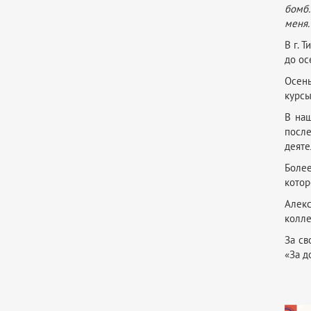
бомб.
меня.
В г. 
до ос
Осень
курсы
В наш
посл
деяте
Более
котор
Алекс
колле
За св
«За д