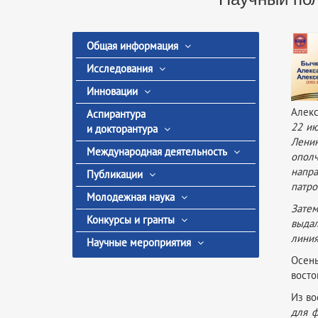
Общая информация
Исследования
Инновации
Алекс
Аспирантура
22 ию
и докторантура
Лени
Международная деятельность
опол
напр
Публикации
патро
Молодежная наука
Затем
Конкурсы и гранты
выдал
линия
Научные мероприятия
Осень
восто
Из во
для ф