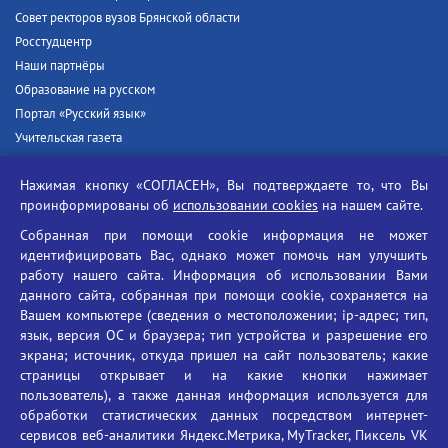
Совет ректоров вузов Брянской области
Росстудцентр
Наши партнёры
Образование на русском
Портал «Русский язык»
Учительская газета
Российская академия наук
Нажимая кнопку «СОГЛАСЕН», Вы подтверждаете то, что Вы
Единый портал государственных услуг
проинформированы об
использовании cookies
на нашем сайте.
Противодействие терроризму
Собранная при помощи cookie информация не может
Противодействие угрозам информационной безопасности
идентифицировать Вас, однако может помочь нам улучшить
Социальные ролики - Генеральная прокуратура РФ
работу нашего сайта. Информация об использовании Вами
Противодействие коррупции
данного сайта, собранная при помощи cookie, сохраняется на
Вашем компьютере (сведения о местоположении; ip-адрес; тип,
БГУ против наркотиков
язык, версия ОС и браузера; тип устройства и разрешение его
Брянский государственный университет
экрана; источник, откуда пришел на сайт пользователь; какие
имени академика И.Г. Петровского
страницы открывает и на какие кнопки нажимает
пользователь), а также данная информация используется для
Время работы: пн-пт 09:00-18:00
обработки статистических данных посредством интернет-
E-mail: bryanskgu@mail.ru
сервисов веб-аналитики Яндекс.Метрика, MyTracker, Пиксель VK