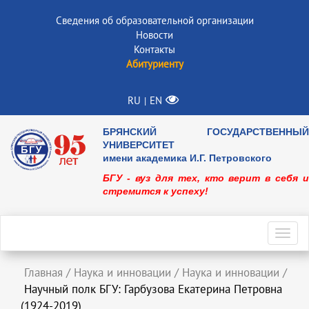
Сведения об образовательной организации
Новости
Контакты
Абитуриенту
RU
EN
|
БРЯНСКИЙ ГОСУДАРСТВЕННЫЙ
УНИВЕРСИТЕТ
имени академика И.Г. Петровского
БГУ - вуз для тех, кто верит в себя и
стремится к успеху!
Toggl
navig
Главная
/
Наука и инновации
/
Наука и инновации
/
Научный полк БГУ: Гарбузова Екатерина Петровна
(1924-2019)