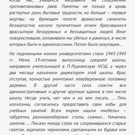
противотанковых рвов. Памятны не только в кровь
растертые руки, бытовые трудности, но больше – первые
жертвы: на бреющем полете вражеские самолеты
безжалостно косили пулеметным огнем бросившихся
врассыпную безоружных и беззащитных людей. Вмиг
повзрослевшие, оплакивали мы убитых и раненых, в числе
которых были и одноклассники. Потом была оккупация...
Но подлинными моими университетами стали 1943-1945
гг. Меня, 19-летнюю выпускницу средней школы,
направили учительницей в П.-Руднянскую НСШ, а через
два месяца назначили директором этой школы. Враг,
отступая, полностью уничтожил левобережную половину
деревни. В другой части села сожгли все
административные и другие крупные здания, в том числе
школу. Негде учить, нет чем и на чем писать. ... Пять
колхозниц согласились предоставить свои избы для
учебных занятий. Всем миром нашли «мебель» –
табуретки, разнокалиберные столы, скамьи... Начались
занятия. ... Писали между строк на сохранившихся старых
газетах, журналах чернилами, сделанными из бурака или