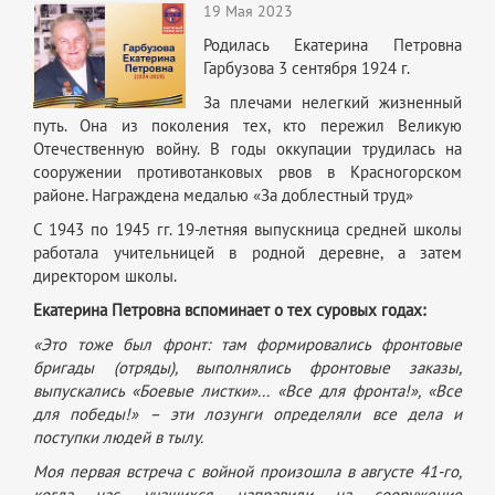
19 Мая 2023
Родилась Екатерина Петровна
Гарбузова 3 сентября 1924 г.
За плечами нелегкий жизненный
путь. Она из поколения тех, кто пережил Великую
Отечественную войну. В годы оккупации трудилась на
сооружении противотанковых рвов в Красногорском
районе. Награждена медалью «За доблестный труд»
С 1943 по 1945 гг. 19-летняя выпускница средней школы
работала учительницей в родной деревне, а затем
директором школы.
Екатерина Петровна вспоминает о тех суровых годах:
«Это тоже был фронт: там формировались фронтовые
бригады (отряды), выполнялись фронтовые заказы,
выпускались «Боевые листки»... «Все для фронта!», «Все
для победы!» – эти лозунги определяли все дела и
поступки людей в тылу.
Моя первая встреча с войной произошла в августе 41-го,
когда нас, учащихся, направили на сооружение