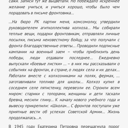
сажи. Записи тут же выцветали. Но побеждало искреннее
желание учиться, и учиться хорошо, чтобы было чем
порадовать в письме фронтовика...
...На бюро РК партии меня, комсомолку, утвердили
руководителем агитколлектива колхоза... Мы собирали
теплые вещи, подарки фронтовикам, отправляли личные
посылки, письма неизвестному бойцу, за что получали с
фронта благодарственные ответы... Проводили подписные
кампании на военный заем – чтобы приблизить день
победы, люди отдавали последнее... Ежедневно
выпускали «Боевые листки» ... – в них мы рассказывали о
событиях на фронтах, в стране, о людях села и их делах...
Работали вместе с колхозниками на полях, фермах, ...
заготавливали топливо для школы... Колхоз купил в
соседнем селе пятистенку, перевезли ее. Строили всем
миром: старики с топорами, женщины и дети таскали
бревна, месили глину... К началу нового учебного года и
вывеску прикрепили: «Школа»... С фронтов поступали уже
приятные вести об успехах Советской Армии… Жизнь
продолжалась…».
В 1945 году Екатерина Петровна перешагнула порог