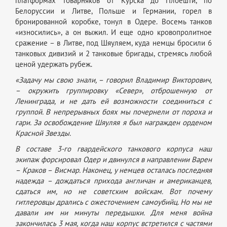
платформах товарняков от Курска до Плоешти, по
Белоруссии и Литве, Польше и Германии, горел в
бронированной коробке, тонул в Одере. Восемь танков
«износились», а он выжил. И еще одно кровопролитное
сражение – в Литве, под Шяуляем, куда немцы бросили 6
танковых дивизий и 2 танковые бригады, стремясь любой
ценой удержать рубеж.
«Задачу мы свою знали, – говорил Владимир Викторович,
– окружить группировку «Север», отброшенную от
Ленинграда, и не дать ей возможности соединиться с
группой. В непрерывных боях мы почернели от пороха и
гари. За освобождение Шяуляя я был награжден орденом
Красной Звезды.
В составе 3-го гвардейского танкового корпуса наш
экипаж форсировал Одер и двинулся в направлении Варен
– Краков – Висмар. Наконец, у немцев осталась последняя
надежда – дождаться прихода англичан и американцев,
сдаться им, но не советским войскам. Вот почему
гитлеровцы дрались с ожесточением самоубийц. Но мы не
давали им ни минуты передышки. Для меня война
закончилась 3 мая, когда наш корпус встретился с частями