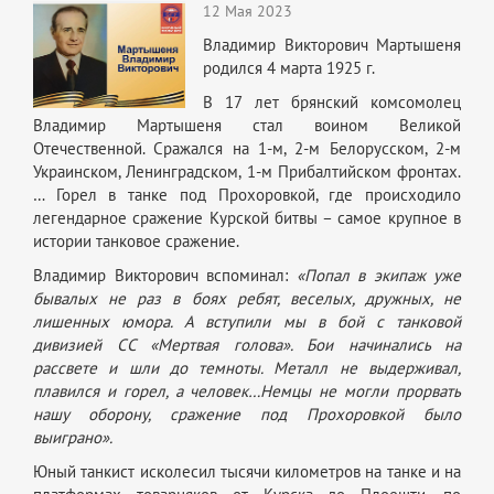
12 Мая 2023
Владимир Викторович Мартышеня
родился 4 марта 1925 г.
В 17 лет брянский комсомолец
Владимир Мартышеня стал воином Великой
Отечественной. Сражался на 1-м, 2-м Белорусском, 2-м
Украинском, Ленинградском, 1-м Прибалтийском фронтах.
… Горел в танке под Прохоровкой, где происходило
легендарное сражение Курской битвы – самое крупное в
истории танковое сражение.
Владимир Викторович вспоминал:
«Попал в экипаж уже
бывалых не раз в боях ребят, веселых, дружных, не
лишенных юмора. А вступили мы в бой с танковой
дивизией СС «Мертвая голова». Бои начинались на
рассвете и шли до темноты. Металл не выдерживал,
плавился и горел, а человек…Немцы не могли прорвать
нашу оборону, сражение под Прохоровкой было
выиграно».
Юный танкист исколесил тысячи километров на танке и на