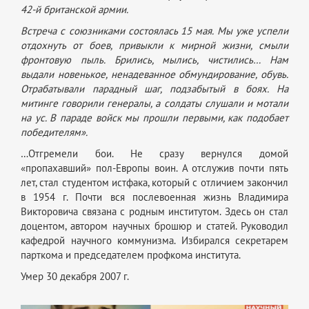
42-й британской армии.
Встреча с союзниками состоялась 15 мая. Мы уже успели
отдохнуть от боев, привыкли к мирной жизни, смыли
фронтовую пыль. Брились, мылись, чистились… Нам
выдали новенькое, ненадеванное обмундирование, обувь.
Отрабатывали парадный шаг, подзабытый в боях. На
митинге говорили генералы, а солдаты слушали и мотали
на ус. В параде войск мы прошли первыми, как подобает
победителям».
…Отгремели бои. Не сразу вернулся домой
«пропахавший» пол-Европы воин. А отслужив почти пять
лет, стал студентом истфака, который с отличием закончил
в 1954 г. Почти вся послевоенная жизнь Владимира
Викторовича связана с родным институтом. Здесь он стал
доцентом, автором научных брошюр и статей. Руководил
кафедрой научного коммунизма. Избирался секретарем
парткома и председателем профкома института.
Умер 30 декабря 2007 г.