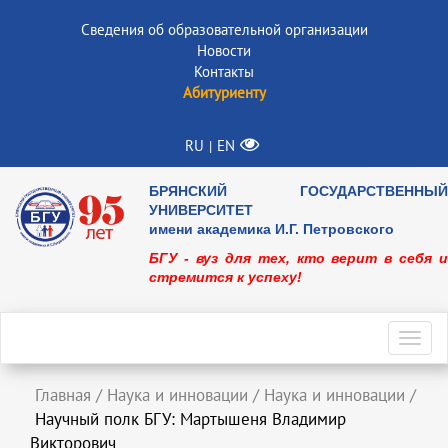
Сведения об образовательной организации
Новости
Контакты
Абитуриенту
RU
EN
|
БРЯНСКИЙ ГОСУДАРСТВЕННЫЙ
УНИВЕРСИТЕТ
имени академика И.Г. Петровского
БГУ - вуз для тех, кто верит в себя и
стремится к успеху!
Toggl
navig
Главная
/
Наука и инновации
/
Наука и инновации
/
Научный полк БГУ: Мартышеня Владимир
Викторович