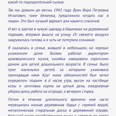
какой-то подозрительной сыпью.
Так мы дожили до весны 1942 года. Врач Вера Петровна
Игнатович, тоже беженка, предложила «отдать нас в
люди». Это был лучший вариант для нашего спасения.
И вот я, одетая в чужую одежду, в башмаках на деревянной
подошве, впервые вышла на улицу. От свежего воздуха
закружилась голова, и я чуть не потеряла сознание.
Я оказалась в семье, жившей в небольшом, но хорошо
ухоженном доме. Хозяин работал директором
краеведческого музея, хозяйка заведовала сиротским
домом для детей дошкольного возраста. В семье было
трое маленьких детей, за которыми ухаживала
приходящая няня. Круг моих обязанностей был четко
определен: подъем в 6 часов утра, выгон на пастбище
козы и заготовка корма на целый день, ежедневная
уборка дома, работа на огороде, а вечером стирка.
Потом в течение длительного времени мне часто
мерещилась низкая деревянная бадья с горячей водой,
металлическая стиральная доска в деревянной оправе,
большой кусок хозяйственного мыла и стертые до крови