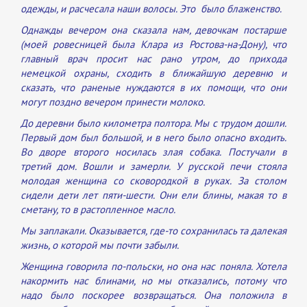
одежды, и расчесала наши волосы. Это было блаженство.
Однажды вечером она сказала нам, девочкам постарше
(моей ровесницей была Клара из Ростова-на-Дону), что
главный врач просит нас рано утром, до прихода
немецкой охраны, сходить в ближайшую деревню и
сказать, что раненые нуждаются в их помощи, что они
могут поздно вечером принести молоко.
До деревни было километра полтора. Мы с трудом дошли.
Первый дом был большой, и в него было опасно входить.
Во дворе второго носилась злая собака. Постучали в
третий дом. Вошли и замерли. У русской печи стояла
молодая женщина со сковородкой в руках. За столом
сидели дети лет пяти-шести. Они ели блины, макая то в
сметану, то в растопленное масло.
Мы заплакали. Оказывается, где-то сохранилась та далекая
жизнь, о которой мы почти забыли.
Женщина говорила по-польски, но она нас поняла. Хотела
накормить нас блинами, но мы отказались, потому что
надо было поскорее возвращаться. Она положила в