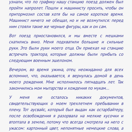
узнали, что по графику нашу станцию поезд должен был
пройти напролет. Пошли к машинисту просить, чтобы он
притормозил состав хотя бы на самое короткое время.
Машинист ничего не обещал, но и не возмутился: перед
ним стояли такие же черные фигуры, как и он сам.
Вот поезд приостановился, и мы вместе с мешками
скатились вниз. Меня подхватили большие и сильные
руки. Это были руки моего отца. Он приехал на станцию
встречать трактора, которые должны были прибыть со
следующим военным эшелоном.
Вечером, во время ужина, отец неожиданно для всех
вспомнил, что, оказывается, я вернулась домой в день
моего рождения. Мне исполнилось пятнадцать лет. Так
закончились мои мытарства и хождения по мукам...
У меня не осталось никаких документов,
свидетельствующих о моем трехлетнем пребывании в
плену. Тот аусвайс, который был выдан как остарбайтеру,
после освобождения я разорвала на мелкие кусочки и
втоптала в землю, потому что всегда смотрела на него с
ужасом: картонный цвет, непонятные немецкие слова, а