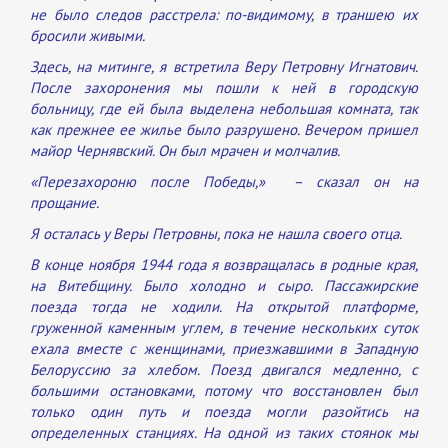
не было следов расстрела: по-видимому, в траншею их
бросили живыми.
Здесь, на митинге, я встретила Веру Петровну Игнатович.
После захоронения мы пошли к ней в городскую
больницу, где ей была выделена небольшая комната, так
как прежнее ее жилье было разрушено. Вечером пришел
майор Чернявский. Он был мрачен и молчалив.
«Перезахороню после Победы,» – сказал он на
прощание.
Я осталась у Веры Петровны, пока не нашла своего отца.
В конце ноября 1944 года я возвращалась в родные края,
на Витебщину. Было холодно и сыро. Пассажирские
поезда тогда не ходили. На открытой платформе,
груженной каменным углем, в течение нескольких суток
ехала вместе с женщинами, приезжавшими в Западную
Белоруссию за хлебом. Поезд двигался медленно, с
большими остановками, потому что восстановлен был
только один путь и поезда могли разойтись на
определенных станциях. На одной из таких стоянок мы