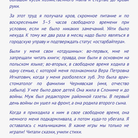
руки.
За этот труд я получала кров, скромное питание и по
воскресеньям 3–5 часов свободного времени при
условии, если не было никаких замечаний. Уйти было
некуда. К тому же два раза в месяц надо было являться в
городскую управу и подтверждать статус «остарбайтера».
Были у меня свои «отдушины»: во-первых, мне не
запрещали читать книги; правда, они были в основном на
польском языке; во-вторых, в свободное время ходила в
одну семью, с которой меня познакомила Вера Петровна
Игнатович, когда у меня разболелся зуб. Это была врач-
стоматолог по фамилии Чернявская (имя, отчество
забыла). У нее было двое детей. Она жила в Слониме и до
войны. Муж был редактором районной газеты. В первый
день войны он ушел на фронт, а она родила второго сына.
Когда я приходила к ним в свое свободное время, она
немного меня подкармливала, а потом куда-то убегала. Я
оставалась с мальчишками. В какие игры мы только не
играли! Читали сказки, учили стихи.