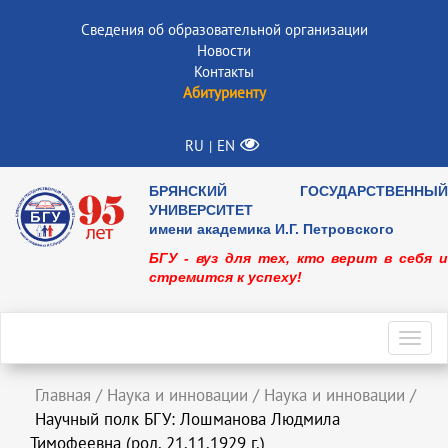
Сведения об образовательной организации
Новости
Контакты
Абитуриенту
RU
EN
|
БРЯНСКИЙ ГОСУДАРСТВЕННЫЙ
УНИВЕРСИТЕТ
имени академика И.Г. Петровского
БГУ - вуз для тех, кто верит в себя и
стремится к успеху!
Toggl
navig
Главная
/
Наука и инновации
/
Наука и инновации
/
Научный полк БГУ: Лошманова Людмила
Тимофеевна (род. 21.11.1929 г.)