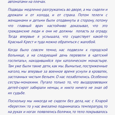
автоматами на плечах.
Подводы медленно разгружались во дворе, а мы сидели и
дрожали и от холода, и от страха. Потом телеги с
женщинами и детьми были отодвинуты в сторону, потому
что главный врач настойчиво доказывал, что это
гражданские люди и они не должны попасть за ограду.
Тогда впервые я услышала, что существует какой-то
Красный Крест и туда можно обратиться с жалобой.
Когда было совсем темно, нас подвезли к городской
больнице, а на следующий день перевели в «детский
госпиталь», находившийся при католическом монастыре.
Там уже были такие дети, как мы. Вымытые, постриженные
наголо, мы впервые за военное время уснули в кроватях,
застланных чистым бельем. О нас позаботились. Особенно
сестры-монахини. Пугало только то, что выздоровевших
детей-сирот забирали немцы, и никто ничего не знал об
их судьбе.
Поскольку мы никогда не сидели без дела, нас с Кларой
«берегли»: то у нас внезапно поднималась температура, то
на руках и ногах появлялись болячки, то тело покрывалось