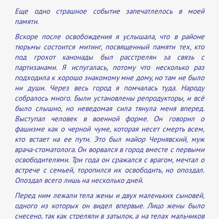
Еще одно страшное событие запечатлелось в моей
памяти.
Вскоре после освобождения я услышала, что в районе
тюрьмы состоится митинг, посвященный памяти тех, кто
под грохот канонады был расстрелян за связь с
партизанами. Я испугалась, потому что несколько раз
подходила к хорошо знакомому мне дому, но там не было
ни души. Через весь город я помчалась туда. Народу
собралось много. Были установлены репродукторы, и всё
было слышно, но неведомая сила тянула меня вперед.
Выступал человек в военной форме. Он говорил о
фашизме как о черной чуме, которая несет смерть всем,
кто встает на ее пути. Это был майор Чернявский, муж
врача-стоматолога. Он ворвался в город вместе с первыми
освободителями. Три года он сражался с врагом, мечтал о
встрече с семьей, торопился их освободить, но опоздал.
Опоздал всего лишь на несколько дней.
Перед ним лежали тела жены и двух маленьких сыновей,
одного из которых он видел впервые. Лицо жены было
снесено, так как стреляли в затылок, а на телах мальчиков