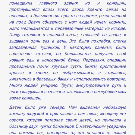
помещения главного здания, но и конюшни,
протянувшиеся вдоль всего двора. Кое-кто лежал на
носилках, а большинство просто на соломе, разостланной
на полу. Врачи сбивались с ног: людей нечем кормить,
мало медикаментов и перевязочный материал на исходе.
Пищу готовили в полевой кухне, стоявшей во дворе, и
выдавали один раз в день. Это была похлебка, слегка
заправленная тушенкой. У некоторых раненых были
солдатские котелки, но большинство получало свой
ковшик еды в консервной банке. Перевязки, операции
проводились почти круглые сутки. Бинты, пропитанные
кровью и гноем, не выбрасывались, а стирались,
кипятились в бельевых баках и использовались повторно.
Много людей умирало. Трупы, ампутированные руки и
ноги складывали в мешки и закапывали в неглубокие ямы
возле конюшен.
Детей было уже семеро. Нам выделили небольшую
комнату людской и приставили к нам няню, женщину лет
сорока, которая потеряла своих детей, но принесла в
больницу двух чужих близнецов. С материнским усердием
она помыла нас, постирала то, что осталось от нашей