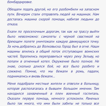
бомбардировке.
Обещали подать другой, но его разбомбили на запасном
пути. Вечером стали отправлять людей на машинах. Нам
досталась машина скорой помощи, набитая людьми до
отказа.
Ехали по проселочным дорогам, так как на трассу выйти
было невозможно: самолеты с черной свастикой на
бреющем полете уничтожали каждую движущуюся точку.
За ночь добрались до Волковыска. Город был в огне. Наши
машины влились в общий поток отступающих воинских
частей. Торопились переправиться через реку Зельву, но
попали в огненный котел. Окружение было полное. Не
знаю, сколько длился бой, но все было разбито и
сожжено. Помню, что мы бежали в рожь, падали,
поднимались и вновь бежали…
Меня подобрали местные жители и отвезли в больницу,
которая располагалась в бывшем большом имении. Там
находился захваченный в плен военный госпиталь.
Оказали первую помощь, немного успокоили. Раненых
было так много, что ими были забиты не только все