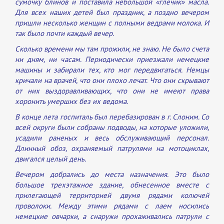
сумочку блинов и поставила небольшой «глечик» масла.
Для всех наших детей был праздник, а поздно вечером
пришли несколько женщин с полными ведрами молока. И
так было почти каждый вечер.
Сколько времени мы там прожили, не знаю. Не было счета
ни дням, ни часам. Периодически приезжали немецкие
машины и забирали тех, кто мог передвигаться. Немцы
кричали на врачей, что они плохо лечат. Что они скрывают
от них выздоравливающих, что они не имеют права
хоронить умерших без их ведома.
В конце лета госпиталь был перебазирован в г. Слоним. Со
всей округи были собраны подводы, на которые уложили,
усадили раненых и весь обслуживающий персонал.
Длинный обоз, охраняемый патрулями на мотоциклах,
двигался целый день.
Вечером добрались до места назначения. Это было
большое трехэтажное здание, обнесенное вместе с
прилегающей территорией двумя рядами колючей
проволоки. Между этими рядами с лаем носились
немецкие овчарки, а снаружи прохаживались патрули с