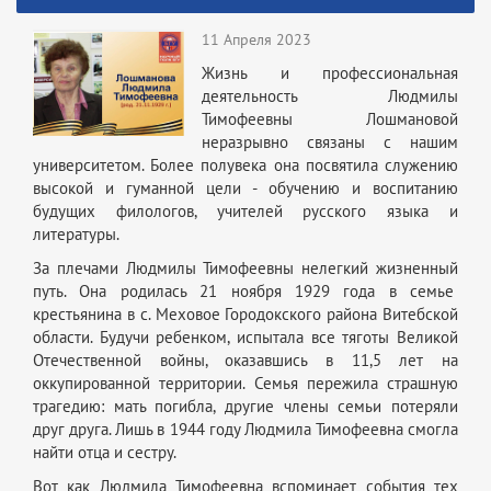
11 Апреля 2023
Жизнь и профессиональная
деятельность Людмилы
Тимофеевны Лошмановой
неразрывно связаны с нашим
университетом. Более полувека она посвятила служению
высокой и гуманной цели - обучению и воспитанию
будущих филологов, учителей русского языка и
литературы.
За плечами Людмилы Тимофеевны нелегкий жизненный
путь. Она родилась 21 ноября 1929 года в семье
крестьянина в с. Меховое Городокского района Витебской
области. Будучи ребенком, испытала все тяготы Великой
Отечественной войны, оказавшись в 11,5 лет на
оккупированной территории. Семья пережила страшную
трагедию: мать погибла, другие члены семьи потеряли
друг друга. Лишь в 1944 году Людмила Тимофеевна смогла
найти отца и сестру.
Вот как Людмила Тимофеевна вспоминает события тех