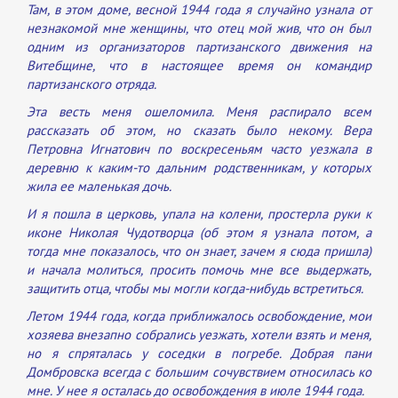
Там, в этом доме, весной 1944 года я случайно узнала от
незнакомой мне женщины, что отец мой жив, что он был
одним из организаторов партизанского движения на
Витебщине, что в настоящее время он командир
партизанского отряда.
Эта весть меня ошеломила. Меня распирало всем
рассказать об этом, но сказать было некому. Вера
Петровна Игнатович по воскресеньям часто уезжала в
деревню к каким-то дальним родственникам, у которых
жила ее маленькая дочь.
И я пошла в церковь, упала на колени, простерла руки к
иконе Николая Чудотворца (об этом я узнала потом, а
тогда мне показалось, что он знает, зачем я сюда пришла)
и начала молиться, просить помочь мне все выдержать,
защитить отца, чтобы мы могли когда-нибудь встретиться.
Летом 1944 года, когда приближалось освобождение, мои
хозяева внезапно собрались уезжать, хотели взять и меня,
но я спряталась у соседки в погребе. Добрая пани
Домбровска всегда с большим сочувствием относилась ко
мне. У нее я осталась до освобождения в июле 1944 года.