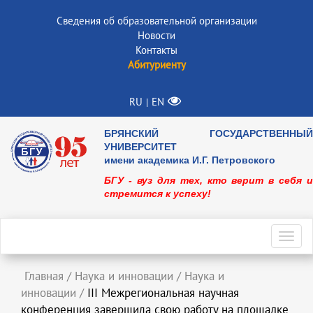
Сведения об образовательной организации
Новости
Контакты
Абитуриенту
RU
EN
|
БРЯНСКИЙ ГОСУДАРСТВЕННЫЙ
УНИВЕРСИТЕТ
имени академика И.Г. Петровского
БГУ - вуз для тех, кто верит в себя и
стремится к успеху!
Toggl
navig
Главная
/
Наука и инновации
/
Наука и
инновации
/
III Межрегиональная научная
конференция завершила свою работу на площадке