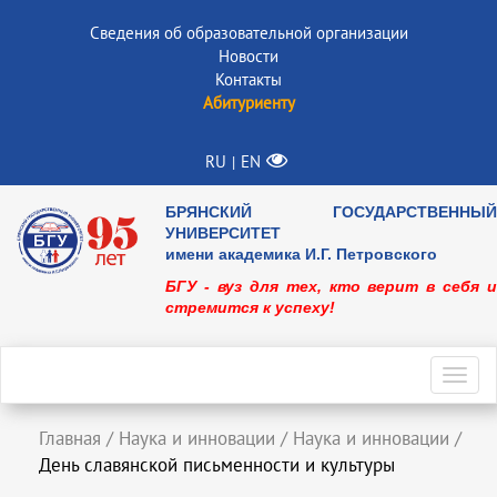
Сведения об образовательной организации
Новости
Контакты
Абитуриенту
RU
EN
|
БРЯНСКИЙ ГОСУДАРСТВЕННЫЙ
УНИВЕРСИТЕТ
имени академика И.Г. Петровского
БГУ - вуз для тех, кто верит в себя и
стремится к успеху!
Toggl
navig
Главная
/
Наука и инновации
/
Наука и инновации
/
День славянской письменности и культуры