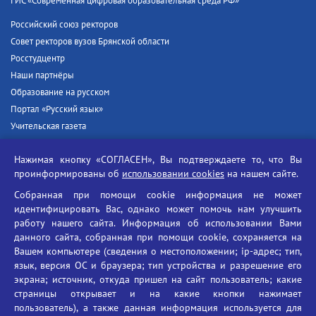
ГИС «Современная цифровая образовательная среда РФ»
Российский союз ректоров
Совет ректоров вузов Брянской области
Росстудцентр
Наши партнёры
Образование на русском
Портал «Русский язык»
Учительская газета
Российская академия наук
Нажимая кнопку «СОГЛАСЕН», Вы подтверждаете то, что Вы
Единый портал государственных услуг
проинформированы об
использовании cookies
на нашем сайте.
Противодействие терроризму
Собранная при помощи cookie информация не может
Противодействие угрозам информационной безопасности
идентифицировать Вас, однако может помочь нам улучшить
Социальные ролики - Генеральная прокуратура РФ
работу нашего сайта. Информация об использовании Вами
Противодействие коррупции
данного сайта, собранная при помощи cookie, сохраняется на
Вашем компьютере (сведения о местоположении; ip-адрес; тип,
БГУ против наркотиков
язык, версия ОС и браузера; тип устройства и разрешение его
Брянский государственный университет
экрана; источник, откуда пришел на сайт пользователь; какие
имени академика И.Г. Петровского
страницы открывает и на какие кнопки нажимает
пользователь), а также данная информация используется для
Время работы: пн-пт 09:00-18:00