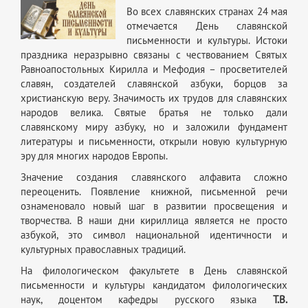
Во всех славянских странах 24 мая
отмечается День славянской
письменности и культуры. Истоки
праздника неразрывно связаны с чествованием Святых
Равноапостольных Кирилла и Мефодия – просветителей
славян, создателей славянской азбуки, борцов за
христианскую веру. Значимость их трудов для славянских
народов велика. Святые братья не только дали
славянскому миру азбуку, но и заложили фундамент
литературы и письменности, открыли новую культурную
эру для многих народов Европы.
Значение создания славянского алфавита сложно
переоценить. Появление книжной, письменной речи
ознаменовало новый шаг в развитии просвещения и
творчества. В наши дни кириллица является не просто
азбукой, это символ национальной идентичности и
культурных православных традиций.
На филологическом факультете в День славянской
письменности и культуры кандидатом филологических
наук, доцентом кафедры русского языка
Т.В.