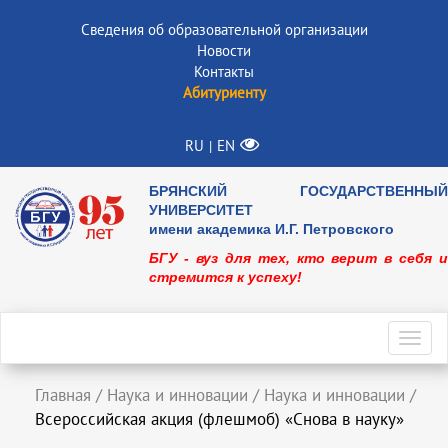
Сведения об образовательной организации
Новости
Контакты
Абитуриенту
RU
EN
|
БРЯНСКИЙ ГОСУДАРСТВЕННЫЙ
УНИВЕРСИТЕТ
имени академика И.Г. Петровского
БГУ - вуз для тех, кто верит в себя и
стремится к успеху!
Toggl
navig
Главная
/
Наука и инновации
/
Наука и инновации
/
Всероссийская акция (флешмоб) «Снова в науку»