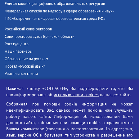
Единая коллекция цифровых образовательных ресурсов
Федеральная служба по надзору в сфере образования и науки
ГИС «Современная цифровая образовательная среда РФ»
Российский союз ректоров
Совет ректоров вузов Брянской области
Росстудцентр
Наши партнёры
Образование на русском
Портал «Русский язык»
Учительская газета
Российская академия наук
Нажимая кнопку «СОГЛАСЕН», Вы подтверждаете то, что Вы
Единый портал государственных услуг
проинформированы об
использовании cookies
на нашем сайте.
Противодействие терроризму
Собранная при помощи cookie информация не может
Противодействие угрозам информационной безопасности
идентифицировать Вас, однако может помочь нам улучшить
Социальные ролики - Генеральная прокуратура РФ
работу нашего сайта. Информация об использовании Вами
Противодействие коррупции
данного сайта, собранная при помощи cookie, сохраняется на
Вашем компьютере (сведения о местоположении; ip-адрес; тип,
БГУ против наркотиков
язык, версия ОС и браузера; тип устройства и разрешение его