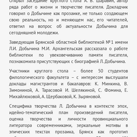
Открыл заседание круглого стола А. В. Шаравин, автор
ряда работ о жизни и творчестве писателя. Докладчик
говорил о Добычине как прозаике, не только создающем
свою реальность, но и меняющем нас, его читателей,
ответил на вопрос об актуальности Добычина для
сегодняшней молодежи.
Заведующая Брянской областной библиотекой №1 имени
Л.И. Добычина М.И. Архангельская рассказала о работе
библиотеки по увековечиванию памяти писателя,
познакомила присутствующих с биографией Л. Добычина.
Участники круглого стола – более 50 студентов
филологического факультета – с интересом выслушали
доклады магистрантов и бакалавров: К. Минкина, В.
Зимониной, А. Тарасовой И. Шелякиной, С. Фомина, Е.
Михайлюковой, А. Щербаковой, К. Зыряновой.
Специфика творчества Л. Добычина в контексте эпох,
идейно-тематический план произведений писателя,
оценка творчества и личности провинциального
литератора современниками, зеркальные мотивы в
эпических текстах прозаика, Брянск как прототип