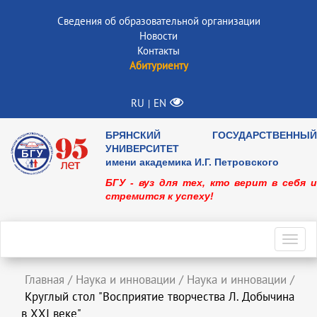
Сведения об образовательной организации
Новости
Контакты
Абитуриенту
RU
EN
|
БРЯНСКИЙ ГОСУДАРСТВЕННЫЙ
УНИВЕРСИТЕТ
имени академика И.Г. Петровского
БГУ - вуз для тех, кто верит в себя и
стремится к успеху!
Toggl
navig
Главная
/
Наука и инновации
/
Наука и инновации
/
Круглый стол "Восприятие творчества Л. Добычина
в ХХI веке"