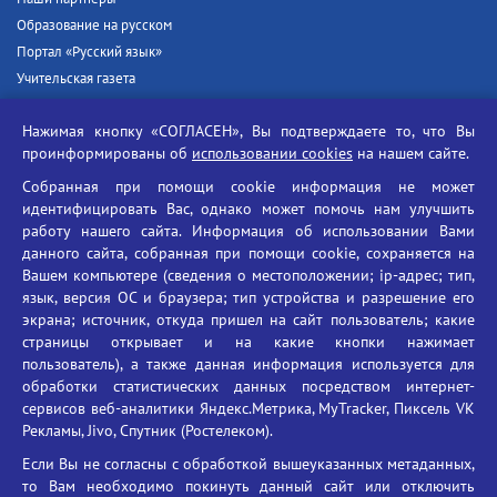
Образование на русском
Портал «Русский язык»
Учительская газета
Российская академия наук
Нажимая кнопку «СОГЛАСЕН», Вы подтверждаете то, что Вы
Единый портал государственных услуг
проинформированы об
использовании cookies
на нашем сайте.
Противодействие терроризму
Собранная при помощи cookie информация не может
Противодействие угрозам информационной безопасности
идентифицировать Вас, однако может помочь нам улучшить
Социальные ролики - Генеральная прокуратура РФ
работу нашего сайта. Информация об использовании Вами
Противодействие коррупции
данного сайта, собранная при помощи cookie, сохраняется на
Вашем компьютере (сведения о местоположении; ip-адрес; тип,
БГУ против наркотиков
язык, версия ОС и браузера; тип устройства и разрешение его
Брянский государственный университет
экрана; источник, откуда пришел на сайт пользователь; какие
имени академика И.Г. Петровского
страницы открывает и на какие кнопки нажимает
пользователь), а также данная информация используется для
Время работы: пн-пт 09:00-18:00
обработки статистических данных посредством интернет-
E-mail: bryanskgu@mail.ru
сервисов веб-аналитики Яндекс.Метрика, MyTracker, Пиксель VK
Телефон: +7(4832)58-90-85
Рекламы, Jivo, Спутник (Ростелеком).
Если Вы не согласны с обработкой вышеуказанных метаданных,
то Вам необходимо покинуть данный сайт или отключить