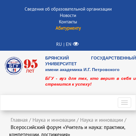
Сведения об образовательной организации
Новости
Контакты
Абитуриенту
RU
EN
|
БРЯНСКИЙ ГОСУДАРСТВЕННЫЙ
УНИВЕРСИТЕТ
имени академика И.Г. Петровского
БГУ - вуз для тех, кто верит в себя и
стремится к успеху!
Toggl
navig
Главная
/
Наука и инновации
/
Наука и инновации
/
Всероссийский форум «Учитель и наука: практики,
компетенции, достижения»