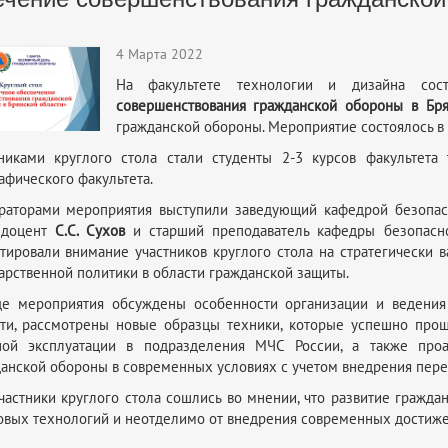
4 Марта 2022
На факультете технологии и дизайна со
совершенствования гражданской обороны в Бря
гражданской обороны. Мероприятие состоялось в 
никами круглого стола стали студенты 2-3 курсов факультета
афического факультета.
аторами мероприятия выступили заведующий кафедрой безопасн
, доцент
С.С. Сухов
и старший преподаватель кафедры безопасн
тировали внимание участников круглого стола на стратегически
арственной политики в области гражданской защиты.
де мероприятия обсуждены особенности организации и ведения
ти, рассмотрены новые образцы техники, которые успешно про
ной эксплуатации в подразделения МЧС России, а также проа
анской обороны в современных условиях с учетом внедрения пере
частники круглого стола сошлись во мнении, что развитие гражд
вых технологий и неотделимо от внедрения современных достижен