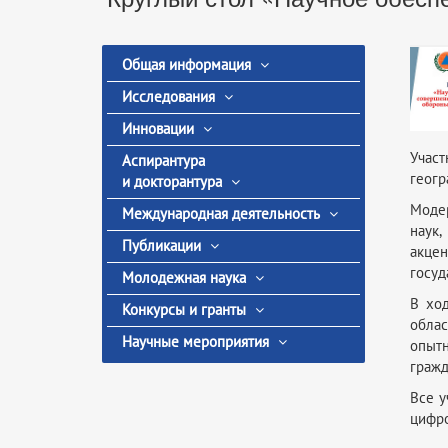
Общая информация
Исследования
Инновации
Участ
Аспирантура
геогр
и докторантура
Модер
Международная деятельность
наук
Публикации
акцен
госуд
Молодежная наука
В хо
Конкурсы и гранты
облас
Научные мероприятия
опыт
гражд
Все у
цифро