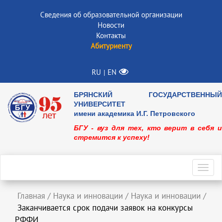
Сведения об образовательной организации
Новости
Контакты
Абитуриенту
RU
EN
|
БРЯНСКИЙ ГОСУДАРСТВЕННЫЙ
УНИВЕРСИТЕТ
имени академика И.Г. Петровского
БГУ - вуз для тех, кто верит в себя и
стремится к успеху!
Toggl
navig
Главная
/
Наука и инновации
/
Наука и инновации
/
Заканчивается срок подачи заявок на конкурсы
РФФИ