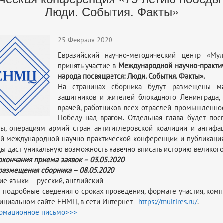
Люди. События. Факты»
25 Февраля 2020
Евразийский научно-методический центр «Мул
принять участие в
Международной научно-практи
народа посвящается: Люди. События. Факты».
На страницах сборника будут размещены ма
защитников и жителей блокадного Ленинграда, 
врачей, работников всех отраслей промышленнос
Победу над врагом. Отдельная глава будет пос
ы, операциям армий стран антигитлеровской коалиции и антифа
й международной научно-практической конференции и публикация
ы даст уникальную возможность навечно вписать историю великого
окончания приема заявок – 03.05.2020
размещения сборника – 08.05.2020
ие языки – русский, английский
 подробные сведения о сроках проведения, формате участия, ком
ициальном сайте ЕНМЦ, в сети Интернет -
https://multires.ru/
.
рмационное письмо>>>