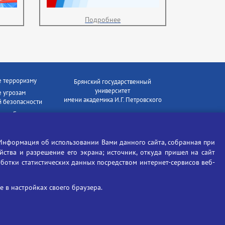
Подробнее
е терроризму
Брянский государственный
университет
 угрозам
имени академика И.Г. Петровского
 безопасности
ки - Генеральная
Время работы: пн-пт 09:00-18:00
E-mail: bryanskgu@mail.ru
е коррупции
Телефон: +7(4832)58-90-85
Информация об использовании Вами данного сайта, собранная при
отиков
ойства и разрешение его экрана; источник, откуда пришел на сайт
аботки статистических данных посредством интернет-сервисов веб-
 в настройках своего браузера.