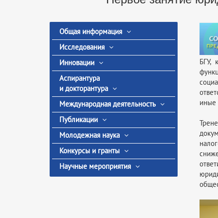
Общая информация
Исследования
БГУ,
Инновации
функц
Аспирантура
соци
и докторантура
ответ
иные 
Международная деятельность
Публикации
Трен
докум
Молодежная наука
нало
Конкурсы и гранты
сниже
отве
Научные мероприятия
юриди
общес