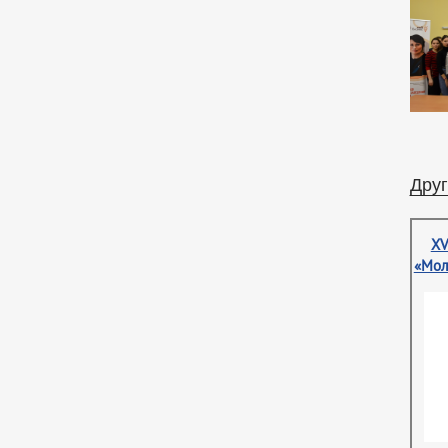
Друг
XV
«Мол