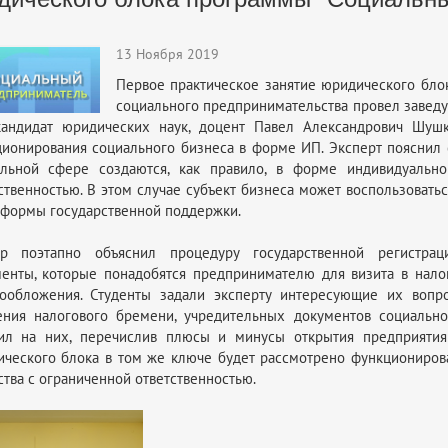
13 Ноября 2019
Первое практическое занятие юридического бло
социального предпринимательства провел завед
 кандидат юридических наук, доцент Павел Александрович Шу
ионирования социального бизнеса в форме ИП. Эксперт пояснил 
альной сфере создаются, как правило, в форме индивидуальн
ственностью. В этом случае субъект бизнеса может воспользовать
формы государственной поддержки.
ер поэтапно объяснил процедуру государственной регистрац
енты, которые понадобятся предпринимателю для визита в нало
гообложения. Студенты задали эксперту интересующие их вопр
ния налогового бремени, учредительных документов социально
тил на них, перечислив плюсы и минусы открытия предприятия
ческого блока в том же ключе будет рассмотрено функциониров
тва с ограниченной ответственностью.