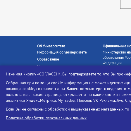
Об Университете
Официальные ис
Информация об университете
Министерство на
образования Рос
Образование
Федерации
Наука и инновации
Министерство п
Абитуриенту
Нажимая кнопку «СОГЛАСЕН», Вы подтверждаете то, что Вы прои
Портал «Российс
Студентам
образование»
Собранная при помощи cookie информация не может идентифициро
Ассоциация выпускников
помощи cookie, сохраняется на Вашем компьютере (сведения о мес
Единое окно ин
пользователь; какие страницы открывает и на какие кнопки нажим
Центр тестирования
ресурсов
иностранных граждан
аналитики Яндекс.Метрика, MyTracker, Пиксель VK Рекламы, Jivo, Сп
Единая коллекц
Конкурс на замещение
образовательных
Если Вы не согласны с обработкой вышеуказанных метаданных, то 
должностей научно-
Федеральная слу
педагогических работников
Политика обработки персональных данных
в сфере образов
ГИС «Современн