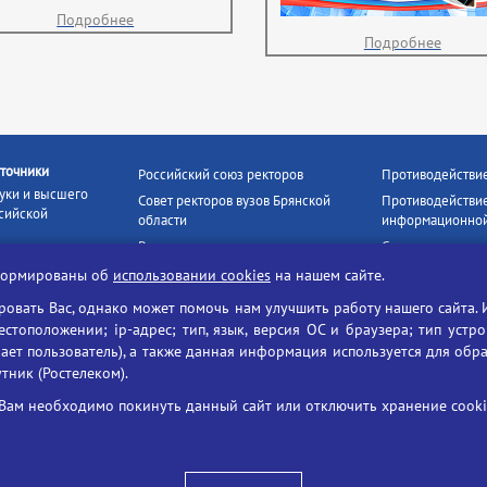
Подробнее
Подробнее
точники
Российский союз ректоров
Противодействи
уки и высшего
Совет ректоров вузов Брянской
Противодействие
сийской
области
информационной
Росстудцентр
Социальные роли
росвещения
прокуратура РФ
Наши партнёры
нформированы об
использовании cookies
на нашем сайте.
кое
Противодействи
Образование на русском
вать Вас, однако может помочь нам улучшить работу нашего сайта. 
БГУ против нарк
Портал «Русский язык»
тоположении; ip-адрес; тип, язык, версия ОС и браузера; тип устр
формационных
ает пользователь), а также данная информация используется для обр
Учительская газета
утник (Ростелеком).
ия цифровых
Российская академия наук
 ресурсов
Единый портал государственных
Вам необходимо покинуть данный сайт или отключить хранение cookie
жба по надзору
услуг
ания и науки
ая цифровая