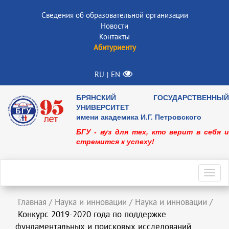
Сведения об образовательной организации
Новости
Контакты
Абитуриенту
RU
EN
|
БРЯНСКИЙ ГОСУДАРСТВЕННЫЙ
УНИВЕРСИТЕТ
имени академика И.Г. Петровского
БГУ - вуз для тех, кто верит в себя и
стремится к успеху!
Toggl
navig
Главная
/
Наука и инновации
/
Наука и инновации
/
Конкурс 2019-2020 года по поддержке
фундаментальных и поисковых исследований