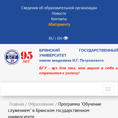
Сведения об образовательной организации
Новости
Контакты
Абитуриенту
RU
EN
|
БРЯНСКИЙ ГОСУДАРСТВЕННЫЙ
УНИВЕРСИТЕТ
имени академика И.Г. Петровского
БГУ - вуз для тех, кто верит в себя и
стремится к успеху!
Toggl
navig
Главная
/
Образование
/
Программа "Обучение
служением" в Брянском государственном
университете