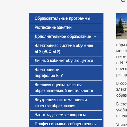
Образовательные программы
Расписание занятий
Дополнительное образование
образ
Электронная система обучения
мерах
БГУ (ЭСО БГУ)
связи
Личный кабинет обучающегося
г. №
обесп
Электронное
распр
портфолио БГУ
В соо
Внешняя оценка качества
элек
образовательной деятельности
образ
Внутренняя система оценки
В это
качества образования
учебн
Часто задаваемые вопросы
испол
Профессионально-общественная
Униве