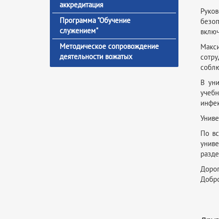
аккредитация
Руков
Программа "Обучение
безоп
служением"
включ
Методическое сопровождение
Макси
деятельности вожатых
сотру
соблю
В ун
учеб
инфек
Униве
По в
униве
разде
Дорог
Добро