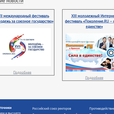
ие новости
II международный фестиваль
XIII молодежный Интерне
одежь за союзное государство»
фестиваль «Поколение.RU – 
единстве»
Подробнее
Подробнее
точники
Российский союз ректоров
Противодействи
уки и высшего