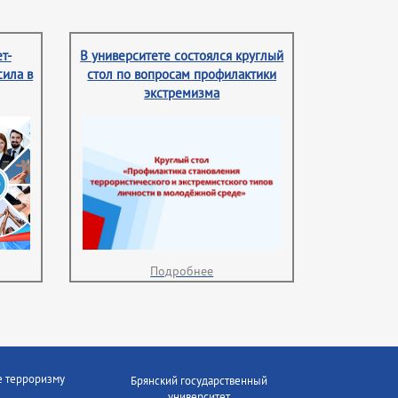
т-
В университете состоялся круглый
сила в
стол по вопросам профилактики
экстремизма
Подробнее
е терроризму
Брянский государственный
университет