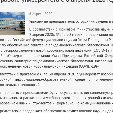
6 Апреля 2020
Уважаемые преподаватели, сотрудники, студенты 
В соответствии с Приказом Министерства науки 
2 апреля 2020г. №545 «О мерах по реализации п
ования Российской федерации организациями Указа Президента Ро
 по обеспечению санитарно-эпидемиологического благополучия н
 с распространением новой коронавирусной инфекции (COVID-19)»
36 «О мерах по реализации Указа Президента Российской Фед
ечению санитарно-эпидемиологического благополучия населения
остранением новой коронавирусной инфекции (COVID-19)».
тветствии с приказом с 6 по 30 апреля 2020 г. университет возо
тронной информационно-образовательной среде с применен
овательных технологий.
т период все преподаватели будут осуществлять дистанционную р
ым планом и расписанием учебных занятий в электронной систем
ьзованием иных инструментов информационно-коммуникационных
рситет также продолжает обеспечивать осуществление научной де