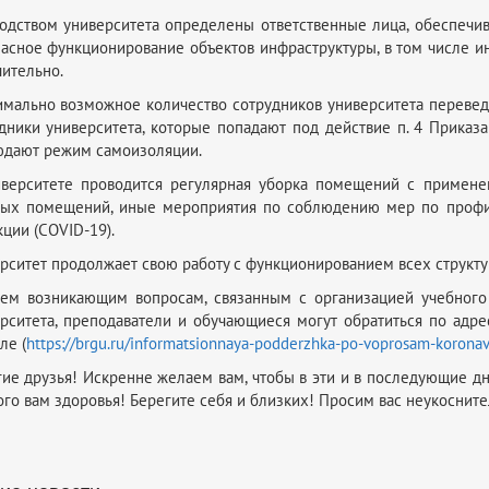
одством университета определены ответственные лица, обеспечи
асное функционирование объектов инфраструктуры, в том числе и
ительно.
мально возможное количество сотрудников университета переве
дники университета, которые попадают под действие п. 4 Приказ
дают режим самоизоляции.
иверситете проводится регулярная уборка помещений с примене
ных помещений, иные мероприятия по соблюдению мер по профил
ции (COVID-19).
рситет продолжает свою работу с функционированием всех структ
сем возникающим вопросам, связанным с организацией учебного
рситета, преподаватели и обучающиеся могут обратиться по адре
ле (
https://brgu.ru/informatsionnaya-podderzhka-po-voprosam-koronavi
ие друзья! Искренне желаем вам, чтобы в эти и в последующие дн
го вам здоровья! Берегите себя и близких! Просим вас неукоснит