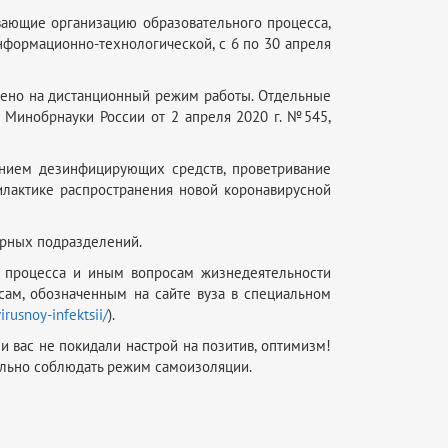
вающие организацию образовательного процесса,
нформационно-технологической, с 6 по 30 апреля
дено на дистанционный режим работы. Отдельные
а Минобрнауки России от 2 апреля 2020 г. №545,
нием дезинфицирующих средств, проветривание
актике распространения новой коронавирусной
урных подразделений.
 процесса и иным вопросам жизнедеятельности
сам, обозначенным на сайте вуза в специальном
rusnoy-infektsii/
).
и вас не покидали настрой на позитив, оптимизм!
ельно соблюдать режим самоизоляции.