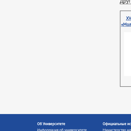
Друг
XV
«Мол
Об Университете
Официальные ис
Информация об университете
Министерство на