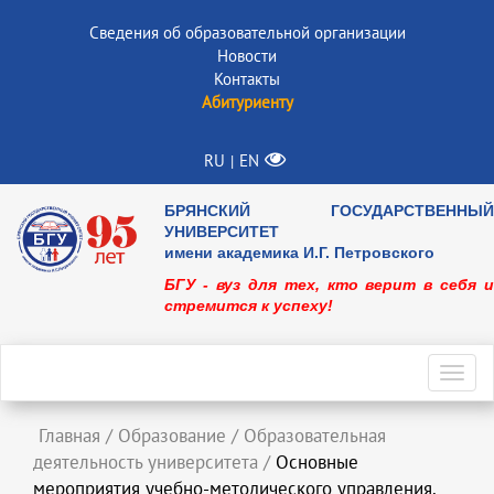
Сведения об образовательной организации
Новости
Контакты
Абитуриенту
RU
EN
|
БРЯНСКИЙ ГОСУДАРСТВЕННЫЙ
УНИВЕРСИТЕТ
имени академика И.Г. Петровского
БГУ - вуз для тех, кто верит в себя и
стремится к успеху!
Toggl
navig
Главная
/
Образование
/
Образовательная
деятельность университета
/
Основные
мероприятия учебно-методического управления,