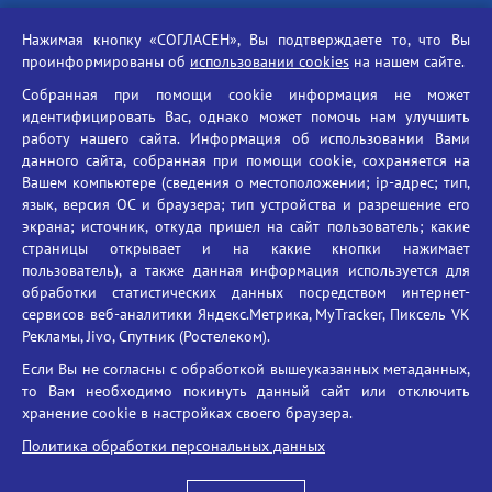
Российская академия наук
Нажимая кнопку «СОГЛАСЕН», Вы подтверждаете то, что Вы
Единый портал государственных услуг
проинформированы об
использовании cookies
на нашем сайте.
Противодействие терроризму
Собранная при помощи cookie информация не может
Противодействие угрозам информационной безопасности
идентифицировать Вас, однако может помочь нам улучшить
Социальные ролики - Генеральная прокуратура РФ
работу нашего сайта. Информация об использовании Вами
Противодействие коррупции
данного сайта, собранная при помощи cookie, сохраняется на
Вашем компьютере (сведения о местоположении; ip-адрес; тип,
БГУ против наркотиков
язык, версия ОС и браузера; тип устройства и разрешение его
Брянский государственный университет
экрана; источник, откуда пришел на сайт пользователь; какие
имени академика И.Г. Петровского
страницы открывает и на какие кнопки нажимает
пользователь), а также данная информация используется для
Время работы: пн-пт 09:00-18:00
обработки статистических данных посредством интернет-
E-mail: bryanskgu@mail.ru
сервисов веб-аналитики Яндекс.Метрика, MyTracker, Пиксель VK
Телефон: +7(4832)58-90-85
Рекламы, Jivo, Спутник (Ростелеком).
Если Вы не согласны с обработкой вышеуказанных метаданных,
то Вам необходимо покинуть данный сайт или отключить
хранение cookie в настройках своего браузера.
Политика обработки персональных данных