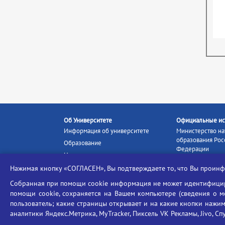
Об Университете
Официальные ис
Информация об университете
Министерство на
образования Рос
Образование
Федерации
Наука и инновации
Министерство п
Абитуриенту
Нажимая кнопку «СОГЛАСЕН», Вы подтверждаете то, что Вы прои
Портал «Российс
Студентам
образование»
Собранная при помощи cookie информация не может идентифициро
Ассоциация выпускников
помощи cookie, сохраняется на Вашем компьютере (сведения о мес
Единое окно ин
пользователь; какие страницы открывает и на какие кнопки нажим
Центр тестирования
ресурсов
иностранных граждан
аналитики Яндекс.Метрика, MyTracker, Пиксель VK Рекламы, Jivo, Сп
Единая коллекц
Конкурс на замещение
образовательных