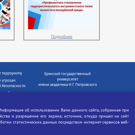
Подробнее
е терроризму
Брянский государственный
университет
 угрозам
имени академика И.Г. Петровского
 безопасности
ки - Генеральная
Время работы: пн-пт 09:00-18:00
E-mail: bryanskgu@mail.ru
е коррупции
Телефон: +7(4832)58-90-85
Информация об использовании Вами данного сайта, собранная при
отиков
ойства и разрешение его экрана; источник, откуда пришел на сайт
аботки статистических данных посредством интернет-сервисов веб-