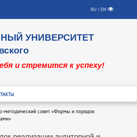
RU
EN
|
ННЫЙ УНИВЕРСИТЕТ
вского
себя и стремится к успеху!
ТАКТЫ
бно-методический совет «Формы и порядок
ками»
ядок реализации аудиторной и