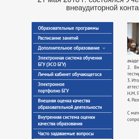
внеаудиторной конт
Образовательные программы
Расписание занятий
Дополнительное образование
Электронная система обучения
акаде
БГУ (ЭСО БГУ)
2. В
тести
Личный кабинет обучающегося
3. Ит
Электронное
аттес
портфолио БГУ
Н.М. Г
4. Ра
Внешняя оценка качества
образовательной деятельности
С мат
Внутренняя система оценки
сопро
качества образования
Часто задаваемые вопросы