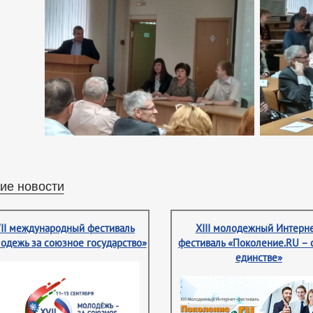
ие новости
II международный фестиваль
XIII молодежный Интерне
одежь за союзное государство»
фестиваль «Поколение.RU – 
единстве»