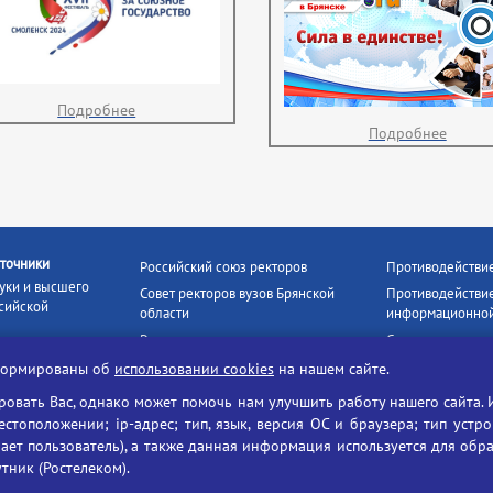
Подробнее
Подробнее
точники
Российский союз ректоров
Противодействи
уки и высшего
Совет ректоров вузов Брянской
Противодействие
сийской
области
информационной
Росстудцентр
Социальные роли
росвещения
прокуратура РФ
Наши партнёры
нформированы об
использовании cookies
на нашем сайте.
кое
Противодействи
Образование на русском
вать Вас, однако может помочь нам улучшить работу нашего сайта. 
БГУ против нарк
Портал «Русский язык»
тоположении; ip-адрес; тип, язык, версия ОС и браузера; тип устр
формационных
ает пользователь), а также данная информация используется для обр
Учительская газета
утник (Ростелеком).
ия цифровых
Российская академия наук
 ресурсов