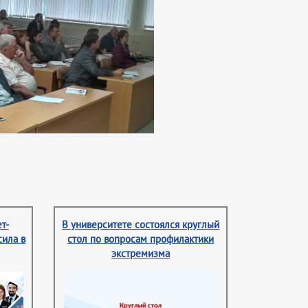
т-
В университете состоялся круглый
сила в
стол по вопросам профилактики
экстремизма