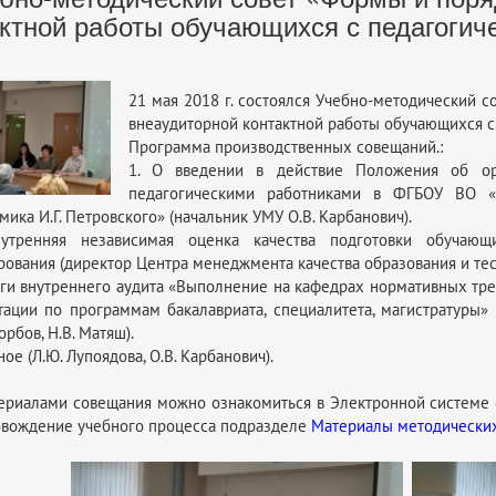
актной работы обучающихся с педагогич
21 мая 2018 г. состоялся Учебно-методический 
внеаудиторной контактной работы обучающихся с
Программа производственных совещаний.:
1. О введении в действие Положения об ор
педагогическими работниками в ФГБОУ ВО «Б
мика И.Г. Петровского» (начальник УМУ О.В. Карбанович).
нутренняя независимая оценка качества подготовки обучающ
рования (директор Центра менеджмента качества образования и тес
оги внутреннего аудита «Выполнение на кафедрах нормативных тр
тации по программам бакалавриата, специалитета, магистратуры» (д
орбов, Н.В. Матяш).
зное (Л.Ю. Лупоядова, О.В. Карбанович).
ериалами совещания можно ознакомиться в Электронной системе
вождение учебного процесса подразделе
Материалы методических