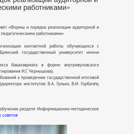
ескими работниками»
совет «Формы и порядок реализации аудиторной и
 педагогическими работниками»
ганизации контактной работы обучающихся с
рянский государственный университет имени
ихся бакалавриата в форме внутривузовского
тирования И.Г. Чернышова).
ебований к проведению государственной итоговой
иректора институтов: В.А. Гунько, В.И. Горбачёв,
 обучения разделе Информационно-методическое
 советов