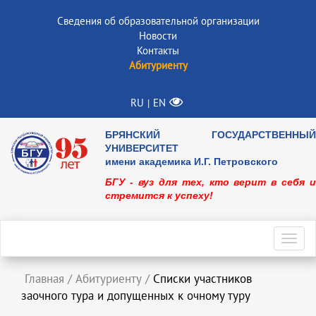
Сведения об образовательной организации
Новости
Контакты
Абитуриенту
RU
EN
|
БРЯНСКИЙ ГОСУДАРСТВЕННЫЙ
УНИВЕРСИТЕТ
имени академика И.Г. Петровского
БГУ - вуз для тех, кто верит в себя и
стремится к успеху!
Toggl
navig
Главная
/
Абитуриенту
/
Списки участников
заочного тура и допущенных к очному туру