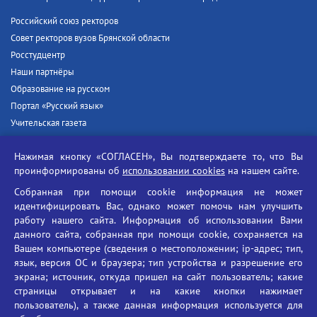
Российский союз ректоров
Совет ректоров вузов Брянской области
Росстудцентр
Наши партнёры
Образование на русском
Портал «Русский язык»
Учительская газета
Российская академия наук
Нажимая кнопку «СОГЛАСЕН», Вы подтверждаете то, что Вы
Единый портал государственных услуг
проинформированы об
использовании cookies
на нашем сайте.
Противодействие терроризму
Собранная при помощи cookie информация не может
Противодействие угрозам информационной безопасности
идентифицировать Вас, однако может помочь нам улучшить
Социальные ролики - Генеральная прокуратура РФ
работу нашего сайта. Информация об использовании Вами
Противодействие коррупции
данного сайта, собранная при помощи cookie, сохраняется на
Вашем компьютере (сведения о местоположении; ip-адрес; тип,
БГУ против наркотиков
язык, версия ОС и браузера; тип устройства и разрешение его
Брянский государственный университет
экрана; источник, откуда пришел на сайт пользователь; какие
имени академика И.Г. Петровского
страницы открывает и на какие кнопки нажимает
пользователь), а также данная информация используется для
Время работы: пн-пт 09:00-18:00