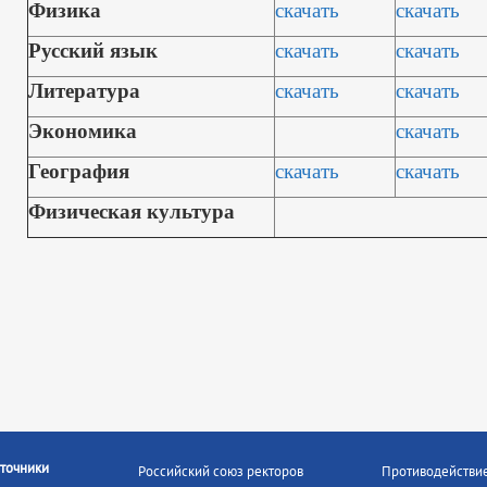
Физика
скачать
скачать
Русский язык
скачать
скачать
Литература
скачать
скачать
Экономика
скачать
География
скачать
скачать
Физическая культура
точники
Российский союз ректоров
Противодействи