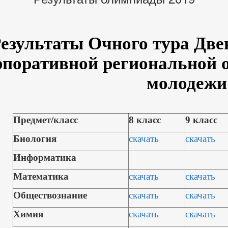
езультаты Очного тура Две
рпоративной региональной
молодежи
Предмет/класс
8 класс
9 класс
Биология
скачать
скачать
Информатика
Математика
скачать
скачать
Обществознание
скачать
скачать
Химия
скачать
скачать