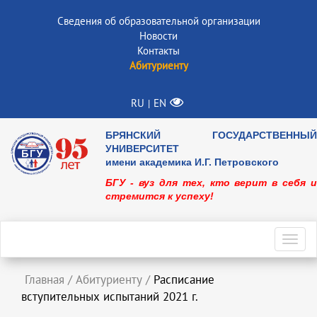
Сведения об образовательной организации
Новости
Контакты
Абитуриенту
RU
EN
|
БРЯНСКИЙ ГОСУДАРСТВЕННЫЙ
УНИВЕРСИТЕТ
имени академика И.Г. Петровского
БГУ - вуз для тех, кто верит в себя и
стремится к успеху!
Toggl
navig
Главная
/
Абитуриенту
/
Расписание
вступительных испытаний 2021 г.