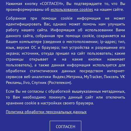
Нажимая кнопку «СОГЛАСЕН», Вы подтверждаете то, что Вы
Единый портал государственных услуг
проинформированы об
использовании cookies
на нашем сайте.
Противодействие терроризму
Собранная при помощи cookie информация не может
Противодействие угрозам информационной безопасности
идентифицировать Вас, однако может помочь нам улучшить
Социальные ролики - Генеральная прокуратура РФ
работу нашего сайта. Информация об использовании Вами
Противодействие коррупции
данного сайта, собранная при помощи cookie, сохраняется на
Вашем компьютере (сведения о местоположении; ip-адрес; тип,
БГУ против наркотиков
язык, версия ОС и браузера; тип устройства и разрешение его
Брянский государственный университет
экрана; источник, откуда пришел на сайт пользователь; какие
имени академика И.Г. Петровского
страницы открывает и на какие кнопки нажимает
пользователь), а также данная информация используется для
Время работы: пн-пт 09:00-18:00
обработки статистических данных посредством интернет-
E-mail: bryanskgu@mail.ru
сервисов веб-аналитики Яндекс.Метрика, MyTracker, Пиксель VK
Телефон: +7(4832)58-90-85
Рекламы, Jivo, Спутник (Ростелеком).
Если Вы не согласны с обработкой вышеуказанных метаданных,
то Вам необходимо покинуть данный сайт или отключить
хранение cookie в настройках своего браузера.
Политика обработки персональных данных
СОГЛАСЕН
Вход