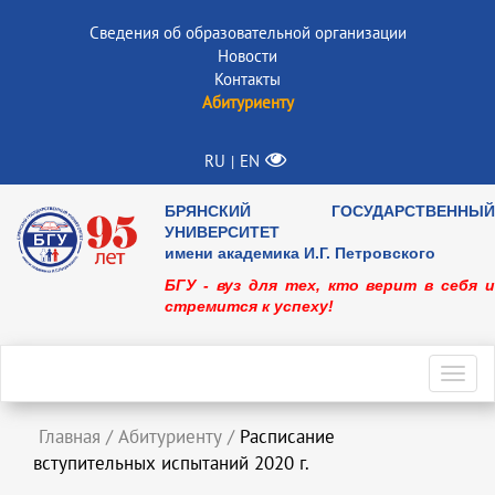
Сведения об образовательной организации
Новости
Контакты
Абитуриенту
RU
EN
|
БРЯНСКИЙ ГОСУДАРСТВЕННЫЙ
УНИВЕРСИТЕТ
имени академика И.Г. Петровского
БГУ - вуз для тех, кто верит в себя и
стремится к успеху!
Toggl
navig
Главная
/
Абитуриенту
/
Расписание
вступительных испытаний 2020 г.