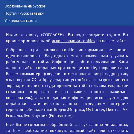
Образование на русском
Портал «Русский язык»
Учительская газета
Российская академия наук
Нажимая кнопку «СОГЛАСЕН», Вы подтверждаете то, что Вы
Единый портал государственных услуг
проинформированы об
использовании cookies
на нашем сайте.
Противодействие терроризму
Собранная при помощи cookie информация не может
Противодействие угрозам информационной безопасности
идентифицировать Вас, однако может помочь нам улучшить
Социальные ролики - Генеральная прокуратура РФ
работу нашего сайта. Информация об использовании Вами
Противодействие коррупции
данного сайта, собранная при помощи cookie, сохраняется на
Вашем компьютере (сведения о местоположении; ip-адрес; тип,
БГУ против наркотиков
язык, версия ОС и браузера; тип устройства и разрешение его
Брянский государственный университет
экрана; источник, откуда пришел на сайт пользователь; какие
имени академика И.Г. Петровского
страницы открывает и на какие кнопки нажимает
пользователь), а также данная информация используется для
Время работы: пн-пт 09:00-18:00
обработки статистических данных посредством интернет-
E-mail: bryanskgu@mail.ru
сервисов веб-аналитики Яндекс.Метрика, MyTracker, Пиксель VK
Телефон: +7(4832)58-90-85
Рекламы, Jivo, Спутник (Ростелеком).
Если Вы не согласны с обработкой вышеуказанных метаданных,
то Вам необходимо покинуть данный сайт или отключить