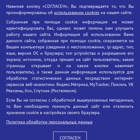
Нажимая кнопку «СОГЛАСЕН», Вы подтверждаете то, что Вы
Единый портал государственных услуг
проинформированы об
использовании cookies
на нашем сайте.
Противодействие терроризму
Собранная при помощи cookie информация не может
Противодействие угрозам информационной безопасности
идентифицировать Вас, однако может помочь нам улучшить
Социальные ролики - Генеральная прокуратура РФ
работу нашего сайта. Информация об использовании Вами
Противодействие коррупции
данного сайта, собранная при помощи cookie, сохраняется на
Вашем компьютере (сведения о местоположении; ip-адрес; тип,
БГУ против наркотиков
язык, версия ОС и браузера; тип устройства и разрешение его
Брянский государственный университет
экрана; источник, откуда пришел на сайт пользователь; какие
имени академика И.Г. Петровского
страницы открывает и на какие кнопки нажимает
пользователь), а также данная информация используется для
Время работы: пн-пт 09:00-18:00
обработки статистических данных посредством интернет-
E-mail: bryanskgu@mail.ru
сервисов веб-аналитики Яндекс.Метрика, MyTracker, Пиксель VK
Телефон: +7(4832)58-90-85
Рекламы, Jivo, Спутник (Ростелеком).
Если Вы не согласны с обработкой вышеуказанных метаданных,
то Вам необходимо покинуть данный сайт или отключить
хранение cookie в настройках своего браузера.
Политика обработки персональных данных
СОГЛАСЕН
Вход