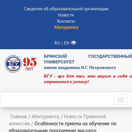
Сведения об образовательной организации
Новости
Контакты
Абитуриенту
RU
EN
|
БРЯНСКИЙ ГОСУДАРСТВЕННЫЙ
УНИВЕРСИТЕТ
имени академика И.Г. Петровского
БГУ - вуз для тех, кто верит в себя и
стремится к успеху!
Toggl
navig
Главная
/
Абитуриенту
/
Новости Приемной
комиссии
/
Особенности приема на обучение по
образовательным программам высшего