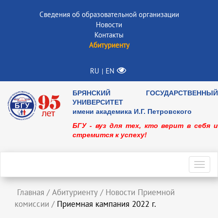
Сведения об образовательной организации
Новости
Контакты
Абитуриенту
RU
EN
|
БРЯНСКИЙ ГОСУДАРСТВЕННЫЙ
УНИВЕРСИТЕТ
имени академика И.Г. Петровского
БГУ - вуз для тех, кто верит в себя и
стремится к успеху!
Toggl
navig
Главная
/
Абитуриенту
/
Новости Приемной
комиссии
/
Приемная кампания 2022 г.