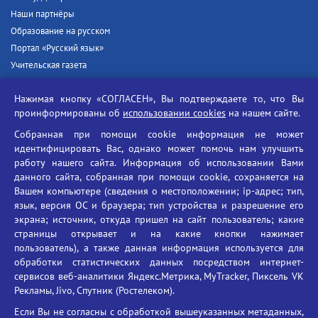
Наши партнёры
Образование на русском
Портал «Русский язык»
Учительская газета
Российская академия наук
Нажимая кнопку «СОГЛАСЕН», Вы подтверждаете то, что Вы
Единый портал государственных услуг
проинформированы об
использовании cookies
на нашем сайте.
Противодействие терроризму
Собранная при помощи cookie информация не может
Противодействие угрозам информационной безопасности
идентифицировать Вас, однако может помочь нам улучшить
Социальные ролики - Генеральная прокуратура РФ
работу нашего сайта. Информация об использовании Вами
Противодействие коррупции
данного сайта, собранная при помощи cookie, сохраняется на
Вашем компьютере (сведения о местоположении; ip-адрес; тип,
БГУ против наркотиков
язык, версия ОС и браузера; тип устройства и разрешение его
Брянский государственный университет
экрана; источник, откуда пришел на сайт пользователь; какие
имени академика И.Г. Петровского
страницы открывает и на какие кнопки нажимает
пользователь), а также данная информация используется для
Время работы: пн-пт 09:00-18:00
обработки статистических данных посредством интернет-
E-mail: bryanskgu@mail.ru
сервисов веб-аналитики Яндекс.Метрика, MyTracker, Пиксель VK
Телефон: +7(4832)58-90-85
Рекламы, Jivo, Спутник (Ростелеком).
Если Вы не согласны с обработкой вышеуказанных метаданных,