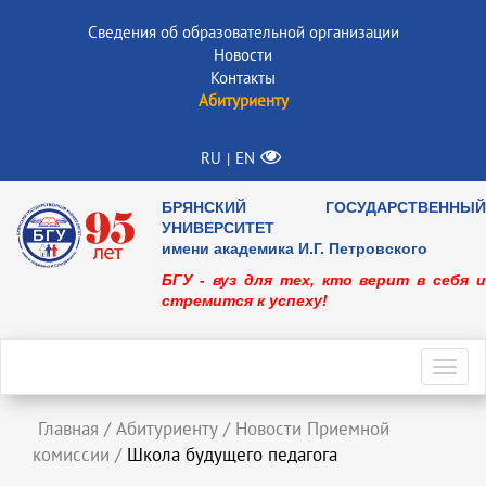
Сведения об образовательной организации
Новости
Контакты
Абитуриенту
RU
EN
|
БРЯНСКИЙ ГОСУДАРСТВЕННЫЙ
УНИВЕРСИТЕТ
имени академика И.Г. Петровского
БГУ - вуз для тех, кто верит в себя и
стремится к успеху!
Toggl
navig
Главная
/
Абитуриенту
/
Новости Приемной
комиссии
/
Школа будущего педагога