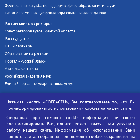
Федеральная служба по надзору в сфере образования и науки
ГИС «Современная цифровая образовательная среда РФ»
Российский союз ректоров
Совет ректоров вузов Брянской области
Росстудцентр
Наши партнёры
Образование на русском
Портал «Русский язык»
Учительская газета
Российская академия наук
Единый портал государственных услуг
Противодействие терроризму
Противодействие угрозам информационной безопасности
Нажимая кнопку «СОГЛАСЕН», Вы подтверждаете то, что Вы
проинформированы об
использовании cookies
на нашем сайте.
Социальные ролики - Генеральная прокуратура РФ
Противодействие коррупции
Собранная при помощи cookie информация не может
идентифицировать Вас, однако может помочь нам улучшить
БГУ против наркотиков
работу нашего сайта. Информация об использовании Вами
Брянский государственный университет
данного сайта, собранная при помощи cookie, сохраняется на