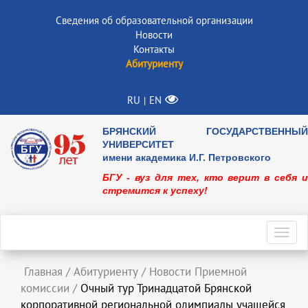
Сведения об образовательной организации
Новости
Контакты
Абитуриенту
RU
EN
|
БРЯНСКИЙ ГОСУДАРСТВЕННЫЙ
УНИВЕРСИТЕТ
имени академика И.Г. Петровского
БГУ - вуз для тех, кто верит в себя и
стремится к успеху!
Toggl
navig
Главная
/
Абитуриенту
/
Новости Приемной
комиссии
/
Очный тур Тринадцатой Брянской
корпоративной региональной олимпиады учащейся