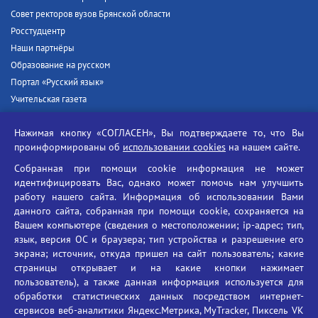
Совет ректоров вузов Брянской области
Росстудцентр
Наши партнёры
Образование на русском
Портал «Русский язык»
Учительская газета
Российская академия наук
Нажимая кнопку «СОГЛАСЕН», Вы подтверждаете то, что Вы
Единый портал государственных услуг
проинформированы об
использовании cookies
на нашем сайте.
Противодействие терроризму
Собранная при помощи cookie информация не может
Противодействие угрозам информационной безопасности
идентифицировать Вас, однако может помочь нам улучшить
Социальные ролики - Генеральная прокуратура РФ
работу нашего сайта. Информация об использовании Вами
Противодействие коррупции
данного сайта, собранная при помощи cookie, сохраняется на
Вашем компьютере (сведения о местоположении; ip-адрес; тип,
БГУ против наркотиков
язык, версия ОС и браузера; тип устройства и разрешение его
Брянский государственный университет
экрана; источник, откуда пришел на сайт пользователь; какие
имени академика И.Г. Петровского
страницы открывает и на какие кнопки нажимает
пользователь), а также данная информация используется для
Время работы: пн-пт 09:00-18:00
обработки статистических данных посредством интернет-
E-mail: bryanskgu@mail.ru
сервисов веб-аналитики Яндекс.Метрика, MyTracker, Пиксель VK