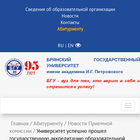
Сведения об образовательной организации
Новости
Контакты
Абитуриенту
RU
EN
|
БРЯНСКИЙ ГОСУДАРСТВЕННЫЙ
УНИВЕРСИТЕТ
имени академика И.Г. Петровского
БГУ - вуз для тех, кто верит в себя и
стремится к успеху!
Toggl
navig
Главная
/
Абитуриенту
/
Новости Приемной
комиссии
/
Университет успешно прошел
государственную аккредитацию образовательной