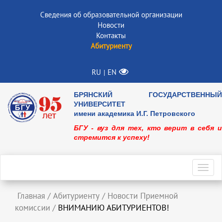
Сведения об образовательной организации
Новости
Контакты
Абитуриенту
RU
EN
|
БРЯНСКИЙ ГОСУДАРСТВЕННЫЙ
УНИВЕРСИТЕТ
имени академика И.Г. Петровского
БГУ - вуз для тех, кто верит в себя и
стремится к успеху!
Toggl
navig
Главная
/
Абитуриенту
/
Новости Приемной
комиссии
/
ВНИМАНИЮ АБИТУРИЕНТОВ!