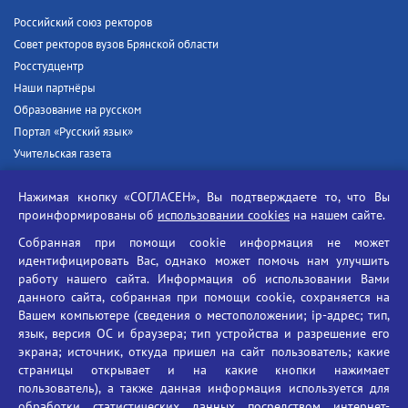
Российский союз ректоров
Совет ректоров вузов Брянской области
Росстудцентр
Наши партнёры
Образование на русском
Портал «Русский язык»
Учительская газета
Российская академия наук
Нажимая кнопку «СОГЛАСЕН», Вы подтверждаете то, что Вы
Единый портал государственных услуг
проинформированы об
использовании cookies
на нашем сайте.
Противодействие терроризму
Собранная при помощи cookie информация не может
Противодействие угрозам информационной безопасности
идентифицировать Вас, однако может помочь нам улучшить
Социальные ролики - Генеральная прокуратура РФ
работу нашего сайта. Информация об использовании Вами
Противодействие коррупции
данного сайта, собранная при помощи cookie, сохраняется на
Вашем компьютере (сведения о местоположении; ip-адрес; тип,
БГУ против наркотиков
язык, версия ОС и браузера; тип устройства и разрешение его
Брянский государственный университет
экрана; источник, откуда пришел на сайт пользователь; какие
имени академика И.Г. Петровского
страницы открывает и на какие кнопки нажимает
пользователь), а также данная информация используется для
Время работы: пн-пт 09:00-18:00
обработки статистических данных посредством интернет-