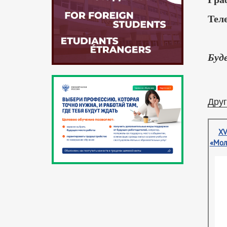
Тел
Буд
Друг
XV
«Мол