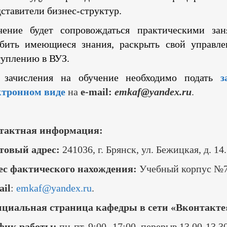
ставители бизнес-структур.
чение будет сопровождаться практическими зан
убить имеющиеся знания, раскрыть свой управле
туплению в ВУЗ.
 зачисления на обучение необходимо подать
з
ктронном виде
на
e
-
mail
:
emkaf
@
yandex
.
ru
.
тактная информация:
товый адрес:
241036, г. Брянск, ул. Бежицкая, д. 14.
ес фактического нахождения:
Учебный корпус №7,
ail
:
emkaf@yandex.ru
.
циальная страница кафедры в сети «Вконтакте
фик работы:
пн-пт, 9:00 -17:00, перерыв 13.00-13.30