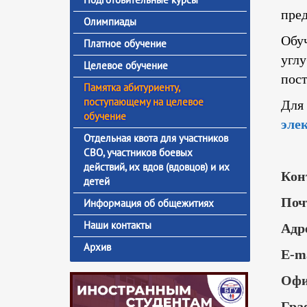
пред
Олимпиады
Обу
Платное обучение
угл
Целевое обучение
пос
Памятка абитуриенту,
поступающему на целевое
Для
обучение
эле
Отдельная квота для участников
СВО, участников боевых
действий, их вдов (вдовцов) и их
Кон
детей
Поч
Информация об общежитиях
Наши контакты
Адр
Архив
E-m
Офи
Гра