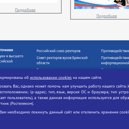
Подробнее
Подробнее
точники
Российский союз ректоров
Противодействи
уки и высшего
Совет ректоров вузов Брянской
Противодействие
сийской
области
информационной
Росстудцентр
Социальные роли
росвещения
прокуратура РФ
Наши партнёры
нформированы об
использовании cookies
на нашем сайте.
кое
Противодействи
Образование на русском
вать Вас, однако может помочь нам улучшить работу нашего сайта. 
БГУ против нарк
Портал «Русский язык»
тоположении; ip-адрес; тип, язык, версия ОС и браузера; тип устр
формационных
Учительская газета
ает пользователь), а также данная информация используется для обр
утник (Ростелеком).
ия цифровых
Российская академия наук
 ресурсов
Единый портал государственных
Вам необходимо покинуть данный сайт или отключить хранение cookie
жба по надзору
услуг
ания и науки
ая цифровая