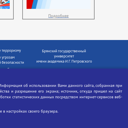
Подробнее
е терроризму
Брянский государственный
университет
 угрозам
имени академика И.Г. Петровского
 безопасности
ки - Генеральная
Время работы: пн-пт 09:00-18:00
E-mail: bryanskgu@mail.ru
е коррупции
Телефон: +7(4832)58-90-85
Информация об использовании Вами данного сайта, собранная при
отиков
ойства и разрешение его экрана; источник, откуда пришел на сайт
аботки статистических данных посредством интернет-сервисов веб-
 в настройках своего браузера.