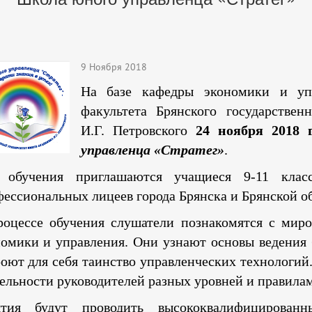
9 Ноября 2018
На базе кафедры экономики и упр
факультета Брянского государствен
И.Г. Петровского
24 ноября 2018 
управленца «Стратег»
.
 обучения приглашаются учащиеся 9-11 клас
ессиональных лицеев города Брянска и Брянской о
роцессе обучения слушатели познакомятся с мир
омики и управления. Они узнают основы ведения 
оют для себя таинство управленческих технологий
ельности руководителей разных уровней и правила
ятия будут проводить высококвалифицированн