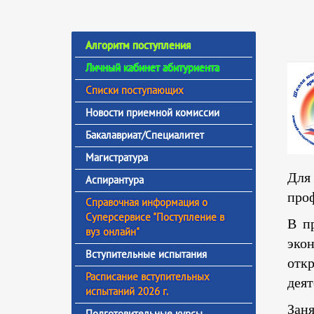
Алгоритм поступления
Личный кабинет абитуриента
Списки поступающих
Новости приемной комиссии
Бакалавриат/Специалитет
Магистратура
Для
Аспирантура
проф
Справочная информация о
Суперсервисе "Поступление в
В п
вуз онлайн"
экон
Вступительные испытания
откр
Расписание вступительных
деят
испытаний 2026 г.
Зан
Подготовительные курсы