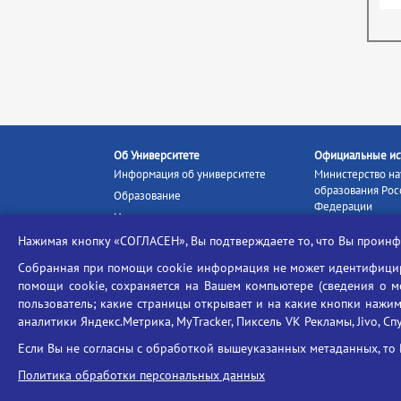
Об Университете
Официальные ис
Информация об университете
Министерство на
образования Рос
Образование
Федерации
Наука и инновации
Министерство п
Абитуриенту
Нажимая кнопку «СОГЛАСЕН», Вы подтверждаете то, что Вы прои
Портал «Российс
Студентам
образование»
Собранная при помощи cookie информация не может идентифициро
Ассоциация выпускников
помощи cookie, сохраняется на Вашем компьютере (сведения о мес
Единое окно ин
Центр тестирования
ресурсов
пользователь; какие страницы открывает и на какие кнопки нажим
иностранных граждан
аналитики Яндекс.Метрика, MyTracker, Пиксель VK Рекламы, Jivo, Сп
Единая коллекц
Конкурс на замещение
образовательных
Если Вы не согласны с обработкой вышеуказанных метаданных, то 
должностей научно-
Федеральная слу
педагогических работников
Политика обработки персональных данных
в сфере образов
ГИС «Современн