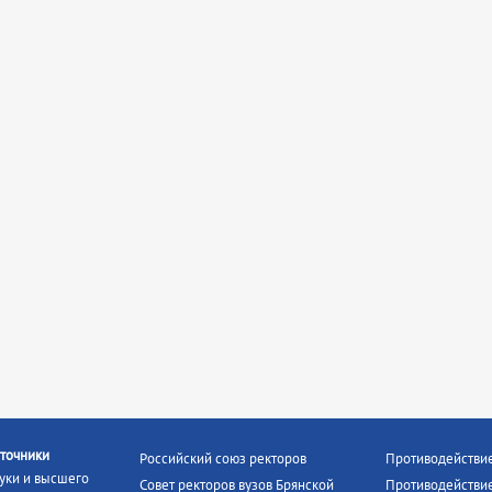
точники
Российский союз ректоров
Противодействи
уки и высшего
Совет ректоров вузов Брянской
Противодействие