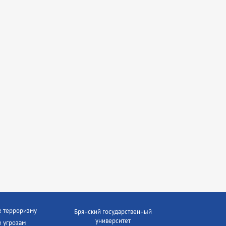
е терроризму
Брянский государственный
университет
 угрозам