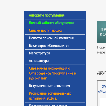
Алгоритм поступления
Личный кабинет абитуриента
Списки поступающих
Новости приемной комиссии
Бакалавриат/Специалитет
Норма
мере 
Магистратура
Аспирантура
Справочная информация о
Друг
Суперсервисе "Поступление в
вуз онлайн"
Вступительные испытания
XV
«Мол
Расписание вступительных
испытаний 2026 г.
Подготовительные курсы