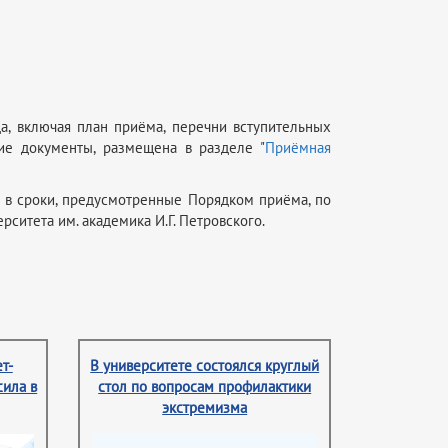
, включая план приёма, перечни вступительных
гие документы, размещена в разделе "
Приёмная
 в сроки, предусмотренные Порядком приёма, по
ситета им. академика И.Г. Петровского.
т-
В университете состоялся круглый
сила в
стол по вопросам профилактики
экстремизма