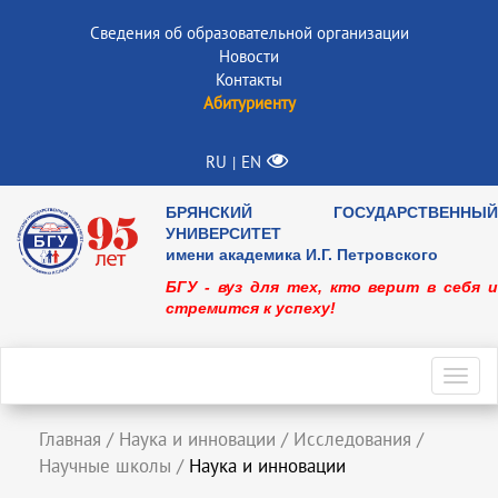
Сведения об образовательной организации
Новости
Контакты
Абитуриенту
RU
EN
|
БРЯНСКИЙ ГОСУДАРСТВЕННЫЙ
УНИВЕРСИТЕТ
имени академика И.Г. Петровского
БГУ - вуз для тех, кто верит в себя и
стремится к успеху!
Toggl
navig
Главная
/
Наука и инновации
/
Исследования
/
Научные школы
/
Наука и инновации