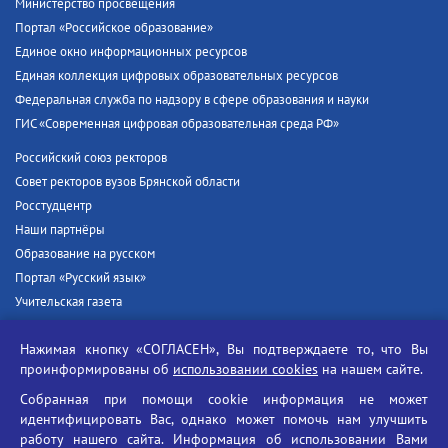
Министерство просвещения
Портал «Российское образование»
Единое окно информационных ресурсов
Единая коллекция цифровых образовательных ресурсов
Федеральная служба по надзору в сфере образования и науки
ГИС «Современная цифровая образовательная среда РФ»
Российский союз ректоров
Совет ректоров вузов Брянской области
Росстудцентр
Наши партнёры
Образование на русском
Портал «Русский язык»
Учительская газета
Российская академия наук
Нажимая кнопку «СОГЛАСЕН», Вы подтверждаете то, что Вы
Единый портал государственных услуг
проинформированы об
использовании cookies
на нашем сайте.
Противодействие терроризму
Собранная при помощи cookie информация не может
Противодействие угрозам информационной безопасности
идентифицировать Вас, однако может помочь нам улучшить
Социальные ролики - Генеральная прокуратура РФ
работу нашего сайта. Информация об использовании Вами