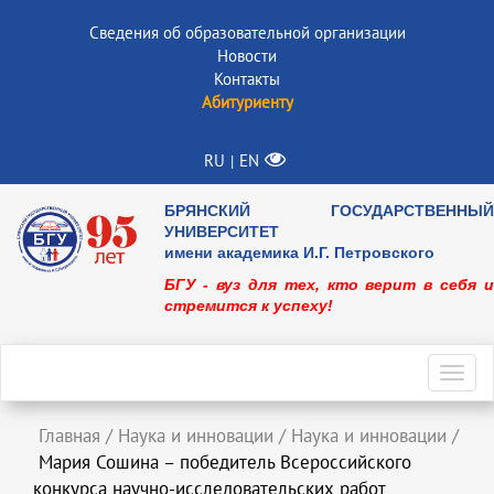
Сведения об образовательной организации
Новости
Контакты
Абитуриенту
RU
EN
|
БРЯНСКИЙ ГОСУДАРСТВЕННЫЙ
УНИВЕРСИТЕТ
имени академика И.Г. Петровского
БГУ - вуз для тех, кто верит в себя и
стремится к успеху!
Toggl
navig
Главная
/
Наука и инновации
/
Наука и инновации
/
Мария Сошина – победитель Всероссийского
конкурса научно-исследовательских работ