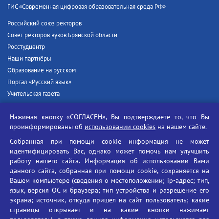
ГИС «Современная цифровая образовательная среда РФ»
Российский союз ректоров
Совет ректоров вузов Брянской области
Росстудцентр
Наши партнёры
Образование на русском
Портал «Русский язык»
Учительская газета
Российская академия наук
Нажимая кнопку «СОГЛАСЕН», Вы подтверждаете то, что Вы
Единый портал государственных услуг
проинформированы об
использовании cookies
на нашем сайте.
Противодействие терроризму
Собранная при помощи cookie информация не может
Противодействие угрозам информационной безопасности
идентифицировать Вас, однако может помочь нам улучшить
Социальные ролики - Генеральная прокуратура РФ
работу нашего сайта. Информация об использовании Вами
Противодействие коррупции
данного сайта, собранная при помощи cookie, сохраняется на
Вашем компьютере (сведения о местоположении; ip-адрес; тип,
БГУ против наркотиков
язык, версия ОС и браузера; тип устройства и разрешение его
Брянский государственный университет
экрана; источник, откуда пришел на сайт пользователь; какие
имени академика И.Г. Петровского
страницы открывает и на какие кнопки нажимает