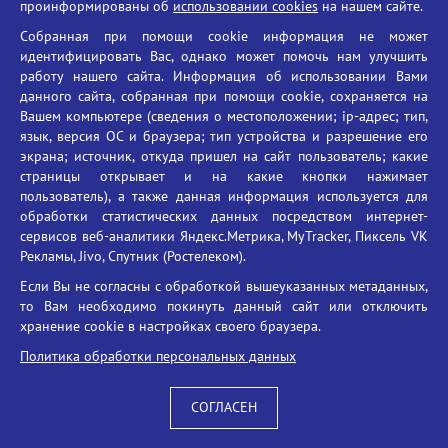
проинформированы об
использовании cookies
на нашем сайте.
Противодействие терроризму
Собранная при помощи cookie информация не может
Противодействие угрозам информационной безопасности
идентифицировать Вас, однако может помочь нам улучшить
Социальные ролики - Генеральная прокуратура РФ
работу нашего сайта. Информация об использовании Вами
Противодействие коррупции
данного сайта, собранная при помощи cookie, сохраняется на
Вашем компьютере (сведения о местоположении; ip-адрес; тип,
БГУ против наркотиков
язык, версия ОС и браузера; тип устройства и разрешение его
Брянский государственный университет
экрана; источник, откуда пришел на сайт пользователь; какие
имени академика И.Г. Петровского
страницы открывает и на какие кнопки нажимает
пользователь), а также данная информация используется для
Время работы: пн-пт 09:00-18:00
обработки статистических данных посредством интернет-
E-mail: bryanskgu@mail.ru
сервисов веб-аналитики Яндекс.Метрика, MyTracker, Пиксель VK
Телефон: +7(4832)58-90-85
Рекламы, Jivo, Спутник (Ростелеком).
Если Вы не согласны с обработкой вышеуказанных метаданных,
то Вам необходимо покинуть данный сайт или отключить
хранение cookie в настройках своего браузера.
Политика обработки персональных данных
СОГЛАСЕН
Вход