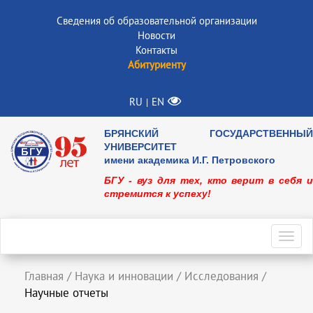
Сведения об образовательной организации
Новости
Контакты
Абитуриенту
RU
EN
|
БРЯНСКИЙ ГОСУДАРСТВЕННЫЙ
УНИВЕРСИТЕТ
имени академика И.Г. Петровского
БГУ - вуз для тех, кто верит в себя и
стремится к успеху!
Toggl
navig
Главная
/
Наука и инновации
/
Исследования
/
Научные отчеты