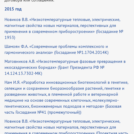
договора или соглашения.
2015 год
Новиков В.В. «Низкотемпературные тепловые, электрические,
магнитные свойства новых материалов, перспективных для
применения в современном приборостроении» (Госзадание №
1953)
Шамоян Ф.А. «Современные проблемы комплексного и
гармонического анализа» (Госзадание №1.1704.2014К)
Матовников А.В. «Низкотемпературные фазовые превращения в
икосаэдрических боридах» (Грант Президента РФ №
14.124.13.7302-МК)
Нам И.Я. «Разработка инновационных биотехнологий в генетике,
селекции и сохранении биоразнообразия растений, генетике и
разведении животных, в племенной работе и ветеринарной
медицине на основе современных клеточных, молекулярно-
генетических, биоинженерных подходов и методов» (Базовая
часть Госзадания №41 (промежуточный))
Новиков В.В. «Низкотемпературные тепловые, электрические,
магнитные свойства новых материалов, перспективных для
применения в современном приборостроении» (Проектная часть