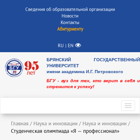
Сведения об образовательной организации
Новости
Контакты
Абитуриенту
RU
EN
|
БРЯНСКИЙ ГОСУДАРСТВЕННЫЙ
УНИВЕРСИТЕТ
имени академика И.Г. Петровского
БГУ - вуз для тех, кто верит в себя и
стремится к успеху!
Toggl
navig
Главная
/
Наука и инновации
/
Наука и инновации
/
Студенческая олимпиада «Я — профессионал»