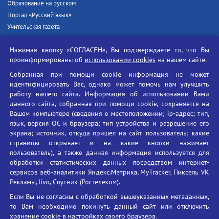
Образование на русском
Портал «Русский язык»
Учительская газета
Российская академия наук
Нажимая кнопку «СОГЛАСЕН», Вы подтверждаете то, что Вы
Единый портал государственных услуг
проинформированы об
использовании cookies
на нашем сайте.
Противодействие терроризму
Собранная при помощи cookie информация не может
Противодействие угрозам информационной безопасности
идентифицировать Вас, однако может помочь нам улучшить
Социальные ролики - Генеральная прокуратура РФ
работу нашего сайта. Информация об использовании Вами
Противодействие коррупции
данного сайта, собранная при помощи cookie, сохраняется на
Вашем компьютере (сведения о местоположении; ip-адрес; тип,
БГУ против наркотиков
язык, версия ОС и браузера; тип устройства и разрешение его
Брянский государственный университет
экрана; источник, откуда пришел на сайт пользователь; какие
имени академика И.Г. Петровского
страницы открывает и на какие кнопки нажимает
пользователь), а также данная информация используется для
Время работы: пн-пт 09:00-18:00
обработки статистических данных посредством интернет-
E-mail: bryanskgu@mail.ru
сервисов веб-аналитики Яндекс.Метрика, MyTracker, Пиксель VK
Телефон: +7(4832)58-90-85
Рекламы, Jivo, Спутник (Ростелеком).
Если Вы не согласны с обработкой вышеуказанных метаданных,
то Вам необходимо покинуть данный сайт или отключить
хранение cookie в настройках своего браузера.