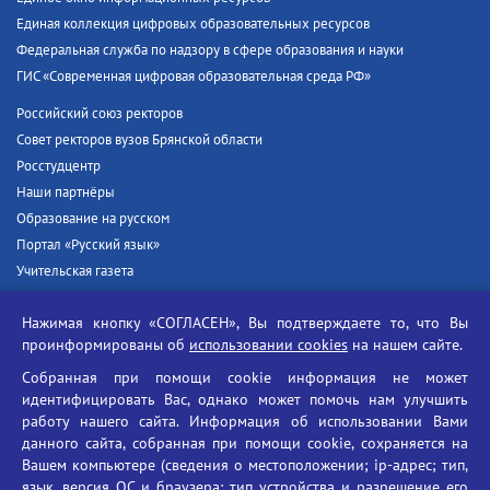
Единая коллекция цифровых образовательных ресурсов
Федеральная служба по надзору в сфере образования и науки
ГИС «Современная цифровая образовательная среда РФ»
Российский союз ректоров
Совет ректоров вузов Брянской области
Росстудцентр
Наши партнёры
Образование на русском
Портал «Русский язык»
Учительская газета
Российская академия наук
Нажимая кнопку «СОГЛАСЕН», Вы подтверждаете то, что Вы
Единый портал государственных услуг
проинформированы об
использовании cookies
на нашем сайте.
Противодействие терроризму
Собранная при помощи cookie информация не может
Противодействие угрозам информационной безопасности
идентифицировать Вас, однако может помочь нам улучшить
Социальные ролики - Генеральная прокуратура РФ
работу нашего сайта. Информация об использовании Вами
Противодействие коррупции
данного сайта, собранная при помощи cookie, сохраняется на
Вашем компьютере (сведения о местоположении; ip-адрес; тип,
БГУ против наркотиков
язык, версия ОС и браузера; тип устройства и разрешение его