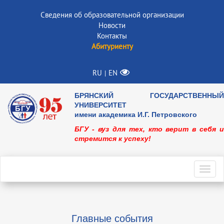
Сведения об образовательной организации
Новости
Контакты
Абитуриенту
RU
EN
|
БРЯНСКИЙ ГОСУДАРСТВЕННЫЙ
УНИВЕРСИТЕТ
имени академика И.Г. Петровского
БГУ - вуз для тех, кто верит в себя и
стремится к успеху!
Toggl
navig
Главные события