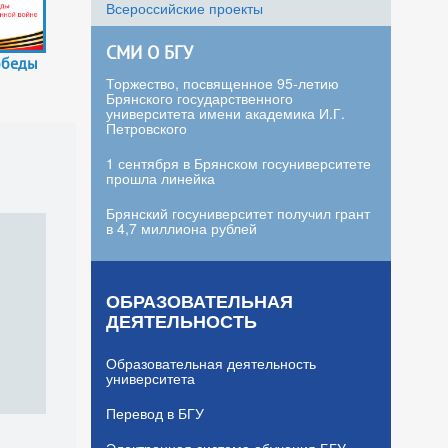
Всероссийские проекты
СМИ О БГУ
обеды
Торжество, посвященное 95-летию
Брянского государственного
университета имени академика И.Г.
Петровского
1 сентября в Брянском госуниверситете
прошла линейка
Брянский госуниверситет получил грант
в 4,7 миллиона рублей
ОБРАЗОВАТЕЛЬНАЯ
ДЕЯТЕЛЬНОСТЬ
Образовательная деятельность
университета
Перевод в БГУ