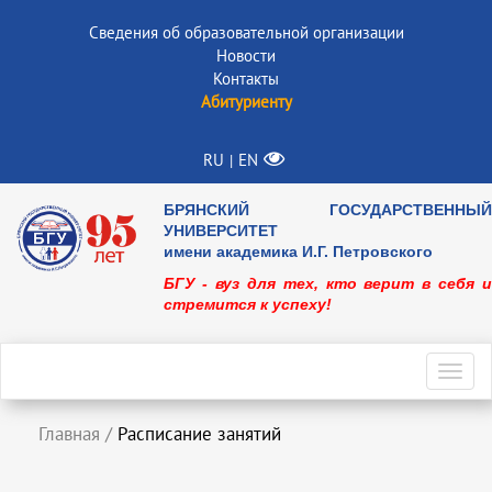
Сведения об образовательной организации
Новости
Контакты
Абитуриенту
RU
EN
|
БРЯНСКИЙ ГОСУДАРСТВЕННЫЙ
УНИВЕРСИТЕТ
имени академика И.Г. Петровского
БГУ - вуз для тех, кто верит в себя и
стремится к успеху!
Toggl
navig
Главная
/
Расписание занятий