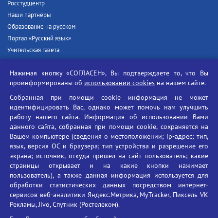
Росстудцентр
Наши партнёры
Образование на русском
Портал «Русский язык»
Учительская газета
Российская академия наук
Нажимая кнопку «СОГЛАСЕН», Вы подтверждаете то, что Вы
Единый портал государственных услуг
проинформированы об
использовании cookies
на нашем сайте.
Противодействие терроризму
Собранная при помощи cookie информация не может
Противодействие угрозам информационной безопасности
идентифицировать Вас, однако может помочь нам улучшить
Социальные ролики - Генеральная прокуратура РФ
работу нашего сайта. Информация об использовании Вами
Противодействие коррупции
данного сайта, собранная при помощи cookie, сохраняется на
Вашем компьютере (сведения о местоположении; ip-адрес; тип,
БГУ против наркотиков
язык, версия ОС и браузера; тип устройства и разрешение его
Брянский государственный университет
экрана; источник, откуда пришел на сайт пользователь; какие
имени академика И.Г. Петровского
страницы открывает и на какие кнопки нажимает
пользователь), а также данная информация используется для
Время работы: пн-пт 09:00-18:00
обработки статистических данных посредством интернет-
E-mail: bryanskgu@mail.ru
сервисов веб-аналитики Яндекс.Метрика, MyTracker, Пиксель VK
Телефон: +7(4832)58-90-85
Рекламы, Jivo, Спутник (Ростелеком).