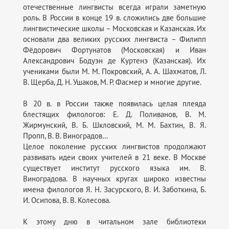
отечественные лингвисты всегда играли заметную
роль. В России в конце 19 в. сложились две большие
лингвистические школы – Московская и Казанская. Их
основали два великих русских лингвиста – Филипп
Фёдорович Фортунатов (Московская) и Иван
Александрович Бодуэн де Куртенэ (Казанская). Их
учениками были М. М. Покровский, А. А. Шахматов, Л.
В. Щерба, Д. Н. Ушаков, М. Р. Фасмер и многие другие.
В 20 в. в России также появилась целая плеяда
блестящих филологов: Е. Д. Поливанов, В. М.
Жирмунский, В. Б. Шкловский, М. М. Бахтин, В. Я.
Пропп, В. В. Виноградов…
Целое поколение русских лингвистов продолжают
развивать идеи своих учителей в 21 веке. В Москве
существует институт русского языка им. В.
Виноградова. В научных кругах широко известны
имена филологов Я. Н. Засурского, В. И. Заботкина, Б.
И. Осипова, В. В. Колесова.
К этому дню в читальном зале библиотеки