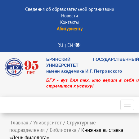
Сведения об образовательной организации
Новости
Контакты
Абитуриенту
RU
EN
|
БРЯНСКИЙ ГОСУДАРСТВЕННЫЙ
УНИВЕРСИТЕТ
имени академика И.Г. Петровского
БГУ - вуз для тех, кто верит в себя и
стремится к успеху!
Toggl
navig
Главная
/
Университет
/
Структурные
подразделения
/
Библиотека
/
Книжная выставка
«День филолога»