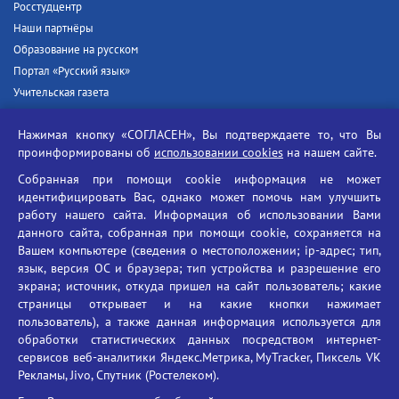
Росстудцентр
Наши партнёры
Образование на русском
Портал «Русский язык»
Учительская газета
Российская академия наук
Нажимая кнопку «СОГЛАСЕН», Вы подтверждаете то, что Вы
Единый портал государственных услуг
проинформированы об
использовании cookies
на нашем сайте.
Противодействие терроризму
Собранная при помощи cookie информация не может
Противодействие угрозам информационной безопасности
идентифицировать Вас, однако может помочь нам улучшить
Социальные ролики - Генеральная прокуратура РФ
работу нашего сайта. Информация об использовании Вами
Противодействие коррупции
данного сайта, собранная при помощи cookie, сохраняется на
Вашем компьютере (сведения о местоположении; ip-адрес; тип,
БГУ против наркотиков
язык, версия ОС и браузера; тип устройства и разрешение его
Брянский государственный университет
экрана; источник, откуда пришел на сайт пользователь; какие
имени академика И.Г. Петровского
страницы открывает и на какие кнопки нажимает
пользователь), а также данная информация используется для
Время работы: пн-пт 09:00-18:00
обработки статистических данных посредством интернет-
E-mail: bryanskgu@mail.ru
сервисов веб-аналитики Яндекс.Метрика, MyTracker, Пиксель VK
Телефон: +7(4832)58-90-85
Рекламы, Jivo, Спутник (Ростелеком).