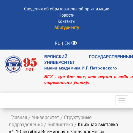
Сведения об образовательной организации
Новости
Контакты
Абитуриенту
RU
EN
|
БРЯНСКИЙ ГОСУДАРСТВЕННЫЙ
УНИВЕРСИТЕТ
имени академика И.Г. Петровского
БГУ - вуз для тех, кто верит в себя и
стремится к успеху!
Toggl
navig
Главная
/
Университет
/
Структурные
подразделения
/
Библиотека
/
Книжная выставка
«4-10 октября Всемирная неделя космоса»