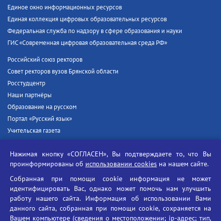
Единое окно информационных ресурсов
Единая коллекция цифровых образовательных ресурсов
Федеральная служба по надзору в сфере образования и науки
ГИС «Современная цифровая образовательная среда РФ»
Российский союз ректоров
Совет ректоров вузов Брянской области
Росстудцентр
Наши партнёры
Образование на русском
Портал «Русский язык»
Учительская газета
Российская академия наук
Нажимая кнопку «СОГЛАСЕН», Вы подтверждаете то, что Вы
Единый портал государственных услуг
проинформированы об
использовании cookies
на нашем сайте.
Противодействие терроризму
Собранная при помощи cookie информация не может
Противодействие угрозам информационной безопасности
идентифицировать Вас, однако может помочь нам улучшить
Социальные ролики - Генеральная прокуратура РФ
работу нашего сайта. Информация об использовании Вами
Противодействие коррупции
данного сайта, собранная при помощи cookie, сохраняется на
Вашем компьютере (сведения о местоположении; ip-адрес; тип,
БГУ против наркотиков