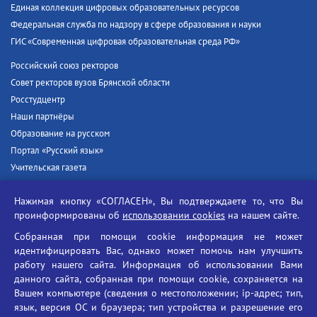
Единая коллекция цифровых образовательных ресурсов
Федеральная служба по надзору в сфере образования и науки
ГИС «Современная цифровая образовательная среда РФ»
Российский союз ректоров
Совет ректоров вузов Брянской области
Росстудцентр
Наши партнёры
Образование на русском
Портал «Русский язык»
Учительская газета
Российская академия наук
Нажимая кнопку «СОГЛАСЕН», Вы подтверждаете то, что Вы
Единый портал государственных услуг
проинформированы об
использовании cookies
на нашем сайте.
Противодействие терроризму
Собранная при помощи cookie информация не может
Противодействие угрозам информационной безопасности
идентифицировать Вас, однако может помочь нам улучшить
Социальные ролики - Генеральная прокуратура РФ
работу нашего сайта. Информация об использовании Вами
Противодействие коррупции
данного сайта, собранная при помощи cookie, сохраняется на
Вашем компьютере (сведения о местоположении; ip-адрес; тип,
БГУ против наркотиков
язык, версия ОС и браузера; тип устройства и разрешение его