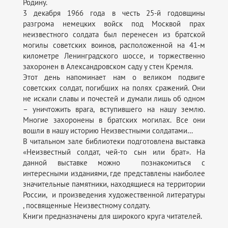
Родину.
3 декабря 1966 года в честь 25-й годовщины
разгрома немецких войск под Москвой прах
неизвестного солдата был перенесен из братской
могилы советских воинов, расположенной на 41-м
километре Ленинградского шоссе, и торжественно
захоронен в Александровском саду у стен Кремля.
Этот день напоминает нам о великом подвиге
советских солдат, погибших на полях сражений. Они
не искали славы и почестей и думали лишь об одном
– уничтожить врага, вступившего на нашу землю.
Многие захоронены в братских могилах. Все они
вошли в нашу историю Неизвестными солдатами…
В читальном зале библиотеки подготовлена выставка
«Неизвестный солдат, чей-то сын или брат». На
данной выставке можно познакомиться с
интересными изданиями, где представлены наиболее
значительные памятники, находящиеся на территории
России, и произведения художественной литературы
, посвященные Неизвестному солдату.
Книги предназначены для широкого круга читателей.