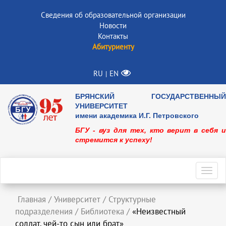
Сведения об образовательной организации
Новости
Контакты
Абитуриенту
RU
EN
|
БРЯНСКИЙ ГОСУДАРСТВЕННЫЙ
УНИВЕРСИТЕТ
имени академика И.Г. Петровского
БГУ - вуз для тех, кто верит в себя и
стремится к успеху!
Toggl
navig
Главная
/
Университет
/
Структурные
подразделения
/
Библиотека
/
«Неизвестный
солдат, чей-то сын или брат»