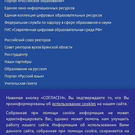
Портал «Российское образование»
Единое окно информационных ресурсов
Единая коллекция цифровых образовательных ресурсов
Федеральная служба по надзору в сфере образования и науки
ГИС «Современная цифровая образовательная среда РФ»
Российский союз ректоров
Совет ректоров вузов Брянской области
Росстудцентр
Наши партнёры
Образование на русском
Портал «Русский язык»
Учительская газета
Российская академия наук
Нажимая кнопку «СОГЛАСЕН», Вы подтверждаете то, что Вы
Единый портал государственных услуг
проинформированы об
использовании cookies
на нашем сайте.
Противодействие терроризму
Собранная при помощи cookie информация не может
Противодействие угрозам информационной безопасности
идентифицировать Вас, однако может помочь нам улучшить
Социальные ролики - Генеральная прокуратура РФ
работу нашего сайта. Информация об использовании Вами
Противодействие коррупции
данного сайта, собранная при помощи cookie, сохраняется на