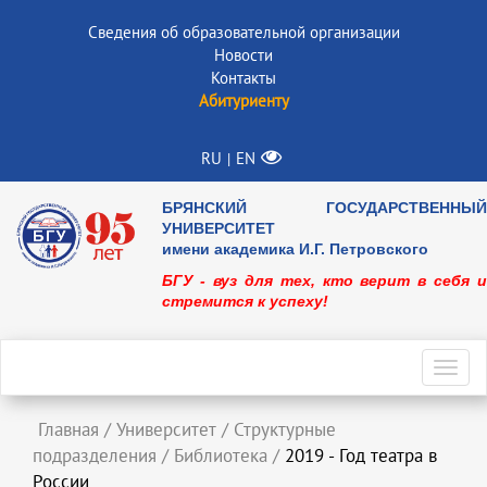
Сведения об образовательной организации
Новости
Контакты
Абитуриенту
RU
EN
|
БРЯНСКИЙ ГОСУДАРСТВЕННЫЙ
УНИВЕРСИТЕТ
имени академика И.Г. Петровского
БГУ - вуз для тех, кто верит в себя и
стремится к успеху!
Toggl
navig
Главная
/
Университет
/
Структурные
подразделения
/
Библиотека
/
2019 - Год театра в
России