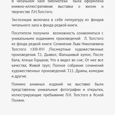
В читальном зале библиотеки была оформлена
книжно-иллюстративная выставка о жизни и
творчестве Л.Н.Толстого.
Экспозиция включала в себя литературу из фондов
читального зала и фонда редкой книги.
Посетители получили возможность ознакомиться с
уникальными изданиями произведений Л. Толстого
из фонда редкой книги: Сочинения Льва Николаевича
Толстого т.XIII-XVI ;Посмертные художественные
произведения. Т.1. Дьявол; Фальшивый купон; После
бала; Алеша Горшков; Что я видел во сне; От нее все
качества; Живой труп; Полное собрание сочинений
художественных произведений. Т.11. Драмы, комедии
и другие.
Помимо книжных изданий на выставке были
представлены уникальные фотографии и открытки,
иллюстрирующие пребывание Л.Н. Толстого в Ясной
Поляне.