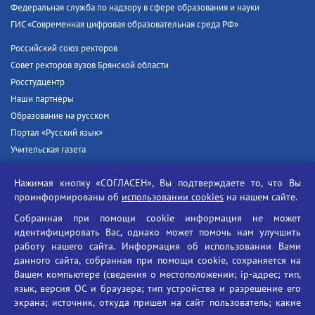
Федеральная служба по надзору в сфере образования и науки
ГИС «Современная цифровая образовательная среда РФ»
Российский союз ректоров
Совет ректоров вузов Брянской области
Росстудцентр
Наши партнёры
Образование на русском
Портал «Русский язык»
Учительская газета
Российская академия наук
Нажимая кнопку «СОГЛАСЕН», Вы подтверждаете то, что Вы
Единый портал государственных услуг
проинформированы об
использовании cookies
на нашем сайте.
Противодействие терроризму
Собранная при помощи cookie информация не может
Противодействие угрозам информационной безопасности
идентифицировать Вас, однако может помочь нам улучшить
Социальные ролики - Генеральная прокуратура РФ
работу нашего сайта. Информация об использовании Вами
Противодействие коррупции
данного сайта, собранная при помощи cookie, сохраняется на
Вашем компьютере (сведения о местоположении; ip-адрес; тип,
БГУ против наркотиков
язык, версия ОС и браузера; тип устройства и разрешение его
Брянский государственный университет
экрана; источник, откуда пришел на сайт пользователь; какие
имени академика И.Г. Петровского