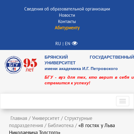
Сведения об образовательной организации
Новости
Контакты
Абитуриенту
RU
EN
|
БРЯНСКИЙ ГОСУДАРСТВЕННЫЙ
УНИВЕРСИТЕТ
имени академика И.Г. Петровского
БГУ - вуз для тех, кто верит в себя и
стремится к успеху!
Toggl
navig
Главная
/
Университет
/
Структурные
подразделения
/
Библиотека
/
«В гостях у Льва
Николаевича Толстого»