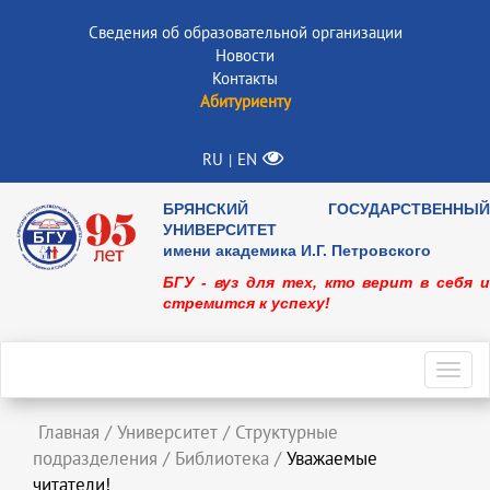
Сведения об образовательной организации
Новости
Контакты
Абитуриенту
RU
EN
|
БРЯНСКИЙ ГОСУДАРСТВЕННЫЙ
УНИВЕРСИТЕТ
имени академика И.Г. Петровского
БГУ - вуз для тех, кто верит в себя и
стремится к успеху!
Toggl
navig
Главная
/
Университет
/
Структурные
подразделения
/
Библиотека
/
Уважаемые
читатели!