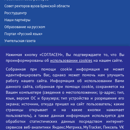
Совет ректоров вузов Брянской области
Росстудцентр
Наши партнёры
Образование на русском
Портал «Русский язык»
Учительская газета
Российская академия наук
Нажимая кнопку «СОГЛАСЕН», Вы подтверждаете то, что Вы
Единый портал государственных услуг
проинформированы об
использовании cookies
на нашем сайте.
Противодействие терроризму
Собранная при помощи cookie информация не может
Противодействие угрозам информационной безопасности
идентифицировать Вас, однако может помочь нам улучшить
Социальные ролики - Генеральная прокуратура РФ
работу нашего сайта. Информация об использовании Вами
Противодействие коррупции
данного сайта, собранная при помощи cookie, сохраняется на
Вашем компьютере (сведения о местоположении; ip-адрес; тип,
БГУ против наркотиков
язык, версия ОС и браузера; тип устройства и разрешение его
Брянский государственный университет
экрана; источник, откуда пришел на сайт пользователь; какие
имени академика И.Г. Петровского
страницы открывает и на какие кнопки нажимает
пользователь), а также данная информация используется для
Время работы: пн-пт 09:00-18:00
обработки статистических данных посредством интернет-
E-mail: bryanskgu@mail.ru
сервисов веб-аналитики Яндекс.Метрика, MyTracker, Пиксель VK